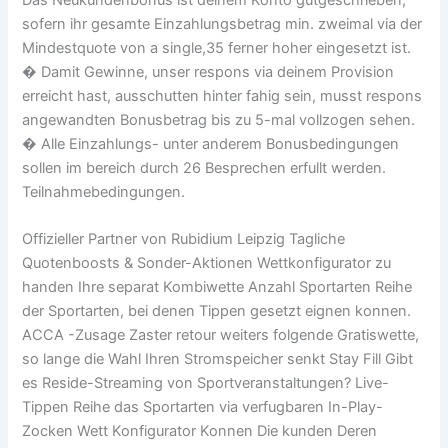
Das Neukundenbonus ist deinem Konto gutgeschrieben,
sofern ihr gesamte Einzahlungsbetrag min. zweimal via der
Mindestquote von a single,35 ferner hoher eingesetzt ist.
� Damit Gewinne, unser respons via deinem Provision
erreicht hast, ausschutten hinter fahig sein, musst respons
angewandten Bonusbetrag bis zu 5-mal vollzogen sehen.
� Alle Einzahlungs- unter anderem Bonusbedingungen
sollen im bereich durch 26 Besprechen erfullt werden.
Teilnahmebedingungen.
Offizieller Partner von Rubidium Leipzig Tagliche
Quotenboosts & Sonder-Aktionen Wettkonfigurator zu
handen Ihre separat Kombiwette Anzahl Sportarten Reihe
der Sportarten, bei denen Tippen gesetzt eignen konnen.
ACCA -Zusage Zaster retour weiters folgende Gratiswette,
so lange die Wahl Ihren Stromspeicher senkt Stay Fill Gibt
es Reside-Streaming von Sportveranstaltungen? Live-
Tippen Reihe das Sportarten via verfugbaren In-Play-
Zocken Wett Konfigurator Konnen Die kunden Deren