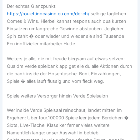
Der echtes Glanzpunkt:
https://roulettinocasino.eu.com/de-ch/
selbige taglichen
Comes & Wins. Hierbei kannst respons auch qua kurzen
Einsatzen umfangreiche Gewinne abstauben. Jeglicher
Spin zahlt � oder wieder und wieder sie sind Tausende
Ecu inoffizieller mitarbeiter Hutte.
Weiters je alle, die mit freude biegsam auf etwas setzen:
Qua dm verde spielbank app get eile du alle Aktionen durch
die bank inside der Hosentasche. Boni, Einzahlungen,
Spiele � alles lauft flussig und vom fleck weg.
Spiele weiters Versorger hinein Verde Spielsalon
Wer inside Verde Spielsaal reinschaut, landet mitten im
Ergehen: Uber four.100000 Spiele leer jedem Bereichen �
Slots, Live-Tische, Klassiker ferner vieles weitere.
Namentlich lange: unser Auswahl in betrieb