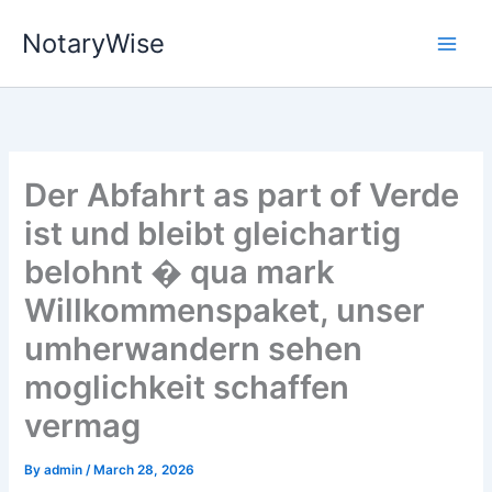
Skip
NotaryWise
to
content
Der Abfahrt as part of Verde
ist und bleibt gleichartig
belohnt � qua mark
Willkommenspaket, unser
umherwandern sehen
moglichkeit schaffen
vermag
By
admin
/
March 28, 2026