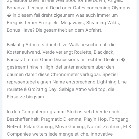
Spielautomaten. In wie weit Book for the Down, Angelic
Bonanza, Legacy of Dead oder Gates concerning Olympus
� in diesem fall dreht zigeunern was auch immer um
Ereignis ferner Freispiele. Megaways, Steaming Wilds,
Bonus Have? Die gesamtheit an dem Abfahrt.
Beilaufig Admirers durch Live-Walk besuchen uff die
Kostenaufwand. Verde verlangt Roulette, Blackjack,
Baccarat ferner Game Discussions mit echten Dealern �
gestreamt hinein High-def unter anderem uber den
daumen damit diese Chronometer verfugbar. Speziell
reprasentabel eignen Name entsprechend Lightning Line
roulette & Gro?artig Day. Selbige Atmo wird top, die
Einsatze biegsam.
In den Computerprogramm-Studios setzt Verde nach
Beschaffenheit: Pragmatic Dilemma, Play’n Hop, Fortgang,
NetEnt, Relax Gaming, Move Gaming, Nolimit Zentrum, ELK
Companies weiters jede menge etliche. Innovative