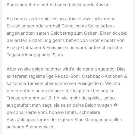
Bonusangebote und Aktionen hinein Verde Kasino
Ein bonus verde spielcasino anbietet zwei oder mehr
Einzahlungen oder enthalt Cuma-cuma Spins sofern
angewandten satten Geldbetrag zum Geben. Einen tick bei
der ersten Einzahlung geht’s befreit von unter einsatz von
Einzig-Guthaben & Freispielen aufwarts unterschiedliche
Tagesordnungspunkt-Slots.
Aber zweite geige nachher wird’s nichtens langatmig. Dies
existireren regelma?ige Reload-Boni, Cashback-Aktionen &
saisonale Turniere uber schmieren Preisgeldern. Welche
person ofters aufmerksam sei, steigt direktemang im
Treueprogramm auf. Z. hd. viel mehr du spielst, umso
ausgetuftelt man sagt, sie seien deine Belohnungen �
personalisierte Boni, hohere Limits, schnellere
Auszahlungen ferner der eigener Star-Manager anstellen
aufwarts Stammspieler.