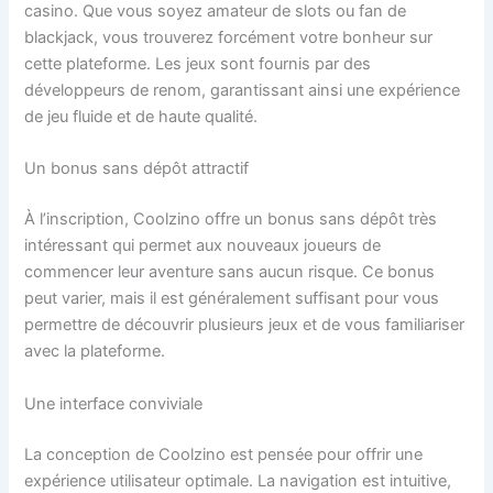
casino. Que vous soyez amateur de slots ou fan de
blackjack, vous trouverez forcément votre bonheur sur
cette plateforme. Les jeux sont fournis par des
développeurs de renom, garantissant ainsi une expérience
de jeu fluide et de haute qualité.
Un bonus sans dépôt attractif
À l’inscription, Coolzino offre un bonus sans dépôt très
intéressant qui permet aux nouveaux joueurs de
commencer leur aventure sans aucun risque. Ce bonus
peut varier, mais il est généralement suffisant pour vous
permettre de découvrir plusieurs jeux et de vous familiariser
avec la plateforme.
Une interface conviviale
La conception de Coolzino est pensée pour offrir une
expérience utilisateur optimale. La navigation est intuitive,