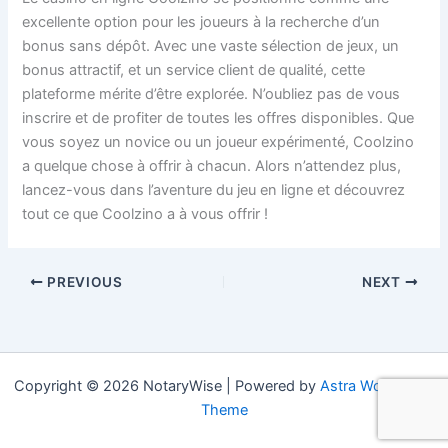
excellente option pour les joueurs à la recherche d’un
bonus sans dépôt. Avec une vaste sélection de jeux, un
bonus attractif, et un service client de qualité, cette
plateforme mérite d’être explorée. N’oubliez pas de vous
inscrire et de profiter de toutes les offres disponibles. Que
vous soyez un novice ou un joueur expérimenté, Coolzino
a quelque chose à offrir à chacun. Alors n’attendez plus,
lancez-vous dans l’aventure du jeu en ligne et découvrez
tout ce que Coolzino a à vous offrir !
PREVIOUS
NEXT
Copyright © 2026 NotaryWise | Powered by
Astra WordPress
Theme