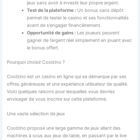
jeux sans avoir à investir leur propre argent.
Test de la plateforme :
Un bonus sans dépôt
permet de tester le casino et ses fonctionnalités
avant de s’engager financièrement.
Opportunité de gains :
Les joueurs peuvent
gagner de l’argent réel simplement en jouant avec
le bonus offert.
Pourquoi choisir Coolzino ?
Coolzino est un casino en ligne qui se démarque par ses
offres généreuses et une expérience utilisateur de qualité.
Voici quelques raisons pour lesquelles vous devriez
envisager de vous inscrire sur cette plateforme.
Une vaste sélection de jeux
Coolzino propose une large gamme de jeux allant des
machines à sous aux jeux de table, en passant par le live