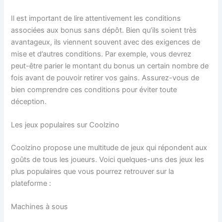
Il est important de lire attentivement les conditions
associées aux bonus sans dépôt. Bien qu’ils soient très
avantageux, ils viennent souvent avec des exigences de
mise et d’autres conditions. Par exemple, vous devrez
peut-être parier le montant du bonus un certain nombre de
fois avant de pouvoir retirer vos gains. Assurez-vous de
bien comprendre ces conditions pour éviter toute
déception.
Les jeux populaires sur Coolzino
Coolzino propose une multitude de jeux qui répondent aux
goûts de tous les joueurs. Voici quelques-uns des jeux les
plus populaires que vous pourrez retrouver sur la
plateforme :
Machines à sous