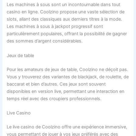
Les machines à sous sont un incontournable dans tout
casino en ligne. Coolzino propose une vaste sélection de
slots, allant des classiques aux derniers titres à la mode.
Les machines à sous à jackpot progressif sont
particulièrement populaires, offrant la possibilité de gagner
des sommes d’argent considérables.
Jeux de table
Pour les amateurs de jeux de table, Coolzino ne déçoit pas.
Vous y trouverez des variantes de blackjack, de roulette, de
baccarat et bien d’autres. Ces jeux sont souvent
disponibles en version live, permettant une interaction en
temps réel avec des croupiers professionnels.
Live Casino
Le live casino de Coolzino offre une expérience immersive,
vous permettant de jouer à vos jeux préférés avec des