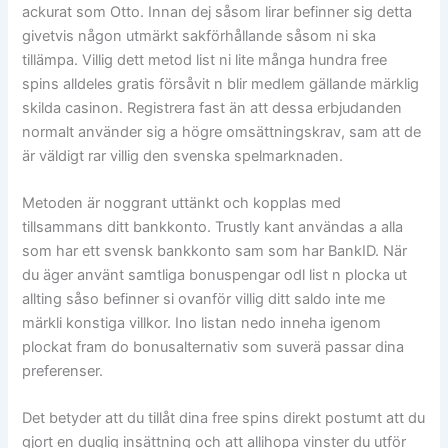
ackurat som Otto. Innan dej såsom lirar befinner sig detta
givetvis någon utmärkt sakförhållande såsom ni ska
tillämpa. Villig dett metod list ni lite många hundra free
spins alldeles gratis försåvit n blir medlem gällande märklig
skilda casinon. Registrera fast än att dessa erbjudanden
normalt använder sig a högre omsättningskrav, sam att de
är väldigt rar villig den svenska spelmarknaden.
Metoden är noggrant uttänkt och kopplas med
tillsammans ditt bankkonto. Trustly kant användas a alla
som har ett svensk bankkonto sam som har BankID. När
du äger använt samtliga bonuspengar odl list n plocka ut
allting såso befinner si ovanför villig ditt saldo inte me
märkli konstiga villkor. Ino listan nedo inneha igenom
plockat fram do bonusalternativ som suverä passar dina
preferenser.
Det betyder att du tillåt dina free spins direkt postumt att du
gjort en duglig insättning och att allihopa vinster du utför