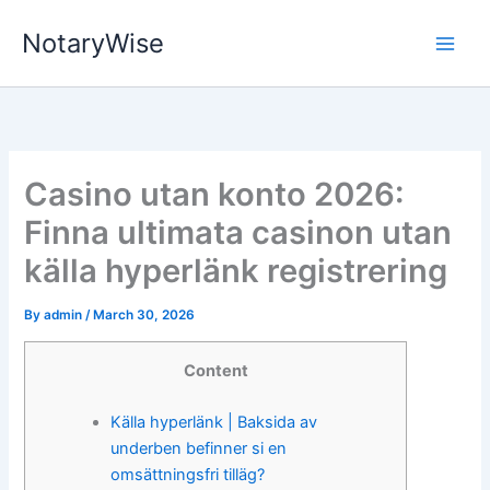
Skip
NotaryWise
to
content
Casino utan konto 2026:
Finna ultimata casinon utan
källa hyperlänk registrering
By
admin
/
March 30, 2026
Content
Källa hyperlänk | Baksida av
underben befinner si en
omsättningsfri tilläg?