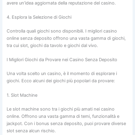
avere un’idea aggiornata della reputazione del casino.
4. Esplora la Selezione di Giochi
Controlla quali giochi sono disponibili. I migliori casino
online senza deposito offrono una vasta gamma di giochi,
tra cui slot, giochi da tavolo e giochi dal vivo.
I Migliori Giochi da Provare nei Casino Senza Deposito
Una volta scelto un casino, è il momento di esplorare i
giochi. Ecco alcuni dei giochi più popolari da provare:
1. Slot Machine
Le slot machine sono tra i giochi più amati nei casino
online. Offrono una vasta gamma di temi, funzionalità e
jackpot. Con i bonus senza deposito, puoi provare diverse
slot senza alcun rischio.