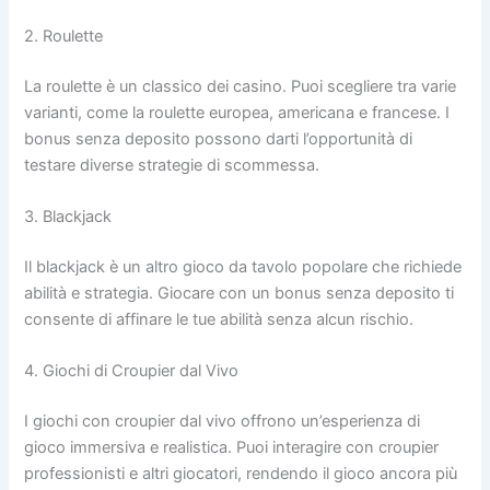
2. Roulette
La roulette è un classico dei casino. Puoi scegliere tra varie
varianti, come la roulette europea, americana e francese. I
bonus senza deposito possono darti l’opportunità di
testare diverse strategie di scommessa.
3. Blackjack
Il blackjack è un altro gioco da tavolo popolare che richiede
abilità e strategia. Giocare con un bonus senza deposito ti
consente di affinare le tue abilità senza alcun rischio.
4. Giochi di Croupier dal Vivo
I giochi con croupier dal vivo offrono un’esperienza di
gioco immersiva e realistica. Puoi interagire con croupier
professionisti e altri giocatori, rendendo il gioco ancora più