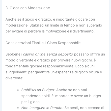
3. Gioca con Moderazione
Anche se il gioco è gratuito, è importante giocare con
moderazione. Stabilisci un limite di tempo e non superarlo
per evitare di perdere la motivazione e il divertimento.
Considerazioni Finali sul Gioco Responsabile
Sebbene i
casino online senza deposito
possano offrire un
modo divertente e gratuito per provare nuovi giochi, è
fondamentale giocare responsabilmente. Ecco alcuni
suggerimenti per garantire un’esperienza di gioco sicura e
divertente:
Stabilisci un Budget:
Anche se non stai
spendendo soldi, è importante avere un budget
per il gioco.
Non Inseguire le Perdite:
Se perdi, non cercare di