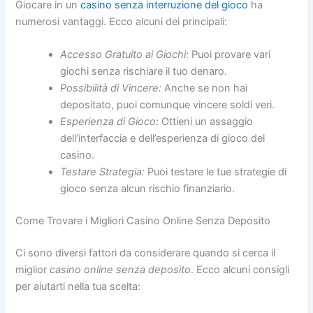
Giocare in un
casino senza interruzione del gioco
ha
numerosi vantaggi. Ecco alcuni dei principali:
Accesso Gratuito ai Giochi:
Puoi provare vari
giochi senza rischiare il tuo denaro.
Possibilità di Vincere:
Anche se non hai
depositato, puoi comunque vincere soldi veri.
Esperienza di Gioco:
Ottieni un assaggio
dell’interfaccia e dell’esperienza di gioco del
casino.
Testare Strategia:
Puoi testare le tue strategie di
gioco senza alcun rischio finanziario.
Come Trovare i Migliori Casino Online Senza Deposito
Ci sono diversi fattori da considerare quando si cerca il
miglior
casino online senza deposito
. Ecco alcuni consigli
per aiutarti nella tua scelta: