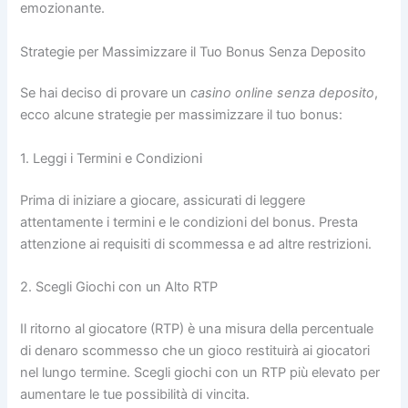
emozionante.
Strategie per Massimizzare il Tuo Bonus Senza Deposito
Se hai deciso di provare un
casino online senza deposito
,
ecco alcune strategie per massimizzare il tuo bonus:
1. Leggi i Termini e Condizioni
Prima di iniziare a giocare, assicurati di leggere
attentamente i termini e le condizioni del bonus. Presta
attenzione ai requisiti di scommessa e ad altre restrizioni.
2. Scegli Giochi con un Alto RTP
Il ritorno al giocatore (RTP) è una misura della percentuale
di denaro scommesso che un gioco restituirà ai giocatori
nel lungo termine. Scegli giochi con un RTP più elevato per
aumentare le tue possibilità di vincita.