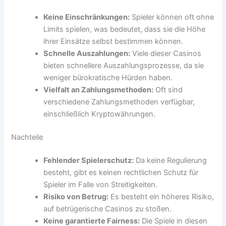
Keine Einschränkungen:
Spieler können oft ohne
Limits spielen, was bedeutet, dass sie die Höhe
ihrer Einsätze selbst bestimmen können.
Schnelle Auszahlungen:
Viele dieser Casinos
bieten schnellere Auszahlungsprozesse, da sie
weniger bürokratische Hürden haben.
Vielfalt an Zahlungsmethoden:
Oft sind
verschiedene Zahlungsmethoden verfügbar,
einschließlich Kryptowährungen.
Nachteile
Fehlender Spielerschutz:
Da keine Regulierung
besteht, gibt es keinen rechtlichen Schutz für
Spieler im Falle von Streitigkeiten.
Risiko von Betrug:
Es besteht ein höheres Risiko,
auf betrügerische Casinos zu stoßen.
Keine garantierte Fairness:
Die Spiele in diesen