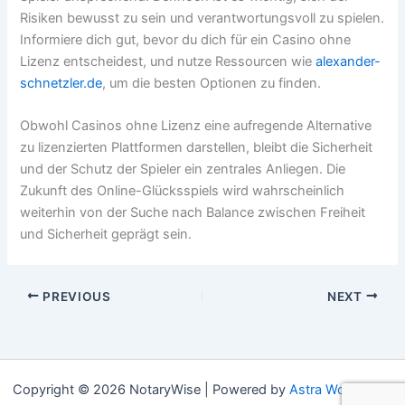
Risiken bewusst zu sein und verantwortungsvoll zu spielen.
Informiere dich gut, bevor du dich für ein Casino ohne
Lizenz entscheidest, und nutze Ressourcen wie
alexander-
schnetzler.de
, um die besten Optionen zu finden.
Obwohl Casinos ohne Lizenz eine aufregende Alternative
zu lizenzierten Plattformen darstellen, bleibt die Sicherheit
und der Schutz der Spieler ein zentrales Anliegen. Die
Zukunft des Online-Glücksspiels wird wahrscheinlich
weiterhin von der Suche nach Balance zwischen Freiheit
und Sicherheit geprägt sein.
PREVIOUS
NEXT
Copyright © 2026 NotaryWise | Powered by
Astra WordPress