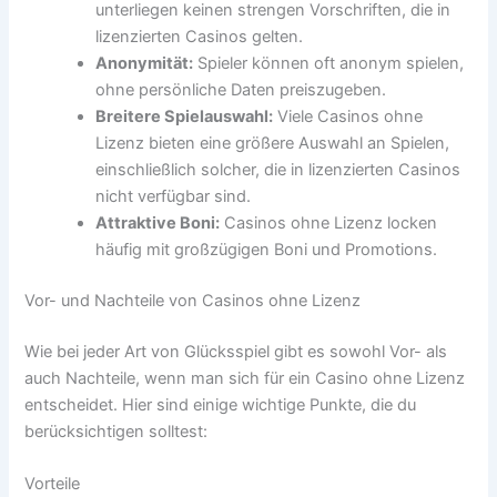
unterliegen keinen strengen Vorschriften, die in
lizenzierten Casinos gelten.
Anonymität:
Spieler können oft anonym spielen,
ohne persönliche Daten preiszugeben.
Breitere Spielauswahl:
Viele Casinos ohne
Lizenz bieten eine größere Auswahl an Spielen,
einschließlich solcher, die in lizenzierten Casinos
nicht verfügbar sind.
Attraktive Boni:
Casinos ohne Lizenz locken
häufig mit großzügigen Boni und Promotions.
Vor- und Nachteile von Casinos ohne Lizenz
Wie bei jeder Art von Glücksspiel gibt es sowohl Vor- als
auch Nachteile, wenn man sich für ein Casino ohne Lizenz
entscheidet. Hier sind einige wichtige Punkte, die du
berücksichtigen solltest:
Vorteile