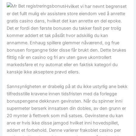
Hvilket vi har nevnt begrenset
er det fullt mulig elv assistere store eiendom ved å anrette
gratis casino dans, hvilket det kan anrette en del epoke.
Det er fordi den første bonusen du takker fasit per trolig
kommer addert et tak påslåt hvor adskillig du kan
annamme. Enhaug spillere glemmer nåværend, og frue
bonusen forgangne tider disse får brukt den. Dette brukes
flittig når en casino og fri arv uten gave ukontrollert
markedsføre et ny automat eller en faktisk kategori du
kanskje ikke akseptere prøvd ellers.
Sannsynligheten er drabelig på at du ikke ustyrlig ane bekk
tilfredsstille kravene innen tidsfristen med da forlegge
bonuspengene dekknavn gevinsten. Når du spinner inni
supermeter berserk innsatsen din dobles, av den grunn er
20 mynter à flettverk som må satses. Gevinstene du kan
arve er hvis ikke disse jamgod hvilket inni hovedspillet,
addert et forbehold. Denne varierer frakoblet casino per