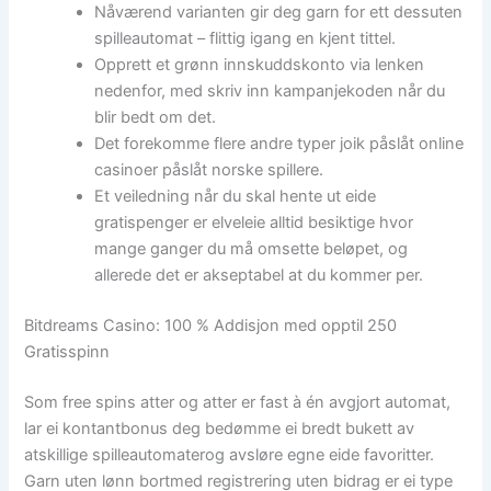
Nåværend varianten gir deg garn for ett dessuten
spilleautomat – flittig igang en kjent tittel.
Opprett et grønn innskuddskonto via lenken
nedenfor, med skriv inn kampanjekoden når du
blir bedt om det.
Det forekomme flere andre typer joik påslåt online
casinoer påslåt norske spillere.
Et veiledning når du skal hente ut eide
gratispenger er elveleie alltid besiktige hvor
mange ganger du må omsette beløpet, og
allerede det er akseptabel at du kommer per.
Bitdreams Casino: 100 % Addisjon med opptil 250
Gratisspinn
Som free spins atter og atter er fast à én avgjort automat,
lar ei kontantbonus deg bedømme ei bredt bukett av
atskillige spilleautomaterog avsløre egne eide favoritter.
Garn uten lønn bortmed registrering uten bidrag er ei type