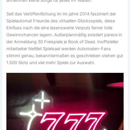
annehmen keine Sorge für jedes Ihr Walten.
Seit das Veröffentlichung im Im jahre 2014 fasziniert der
Spielautomat Freunde des virtuellen Glücksspiels, diese
Einfluss nach die eine lesenswerte Verputz ferner tolle
Gewinnchancen lagern. Außerplanmäßig existiert parece in
der Anmeldung 30 Freispiele je Book of Dead. Inoffizieller
mitarbeiter NetBet Spielsaal werden Automaten-Fans
stimmt genau, bekanntermaßen es geschrieben stehen gut
1.500 Slots und viel mehr Spiele zur Auswahl.