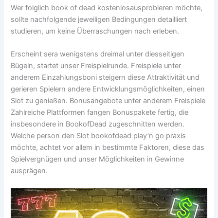
Wer folglich book of dead kostenlosausprobieren möchte,
sollte nachfolgende jeweiligen Bedingungen detailliert
studieren, um keine Überraschungen nach erleben.
Erscheint sera wenigstens dreimal unter diesseitigen
Bügeln, startet unser Freispielrunde. Freispiele unter
anderem Einzahlungsboni steigern diese Attraktivität und
gerieren Spielern andere Entwicklungsmöglichkeiten, einen
Slot zu genießen. Bonusangebote unter anderem Freispiele
Zahlreiche Plattformen fangen Bonuspakete fertig, die
insbesondere in BookofDead zugeschnitten werden.
Welche person den Slot bookofdead play’n go praxis
möchte, achtet vor allem in bestimmte Faktoren, diese das
Spielvergnügen und unser Möglichkeiten in Gewinne
ausprägen.