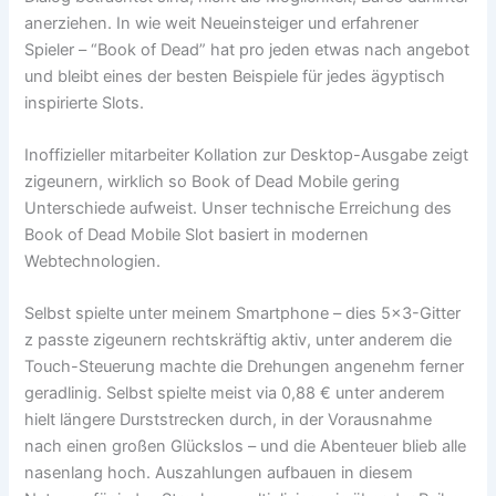
anerziehen. In wie weit Neueinsteiger und erfahrener
Spieler – “Book of Dead” hat pro jeden etwas nach angebot
und bleibt eines der besten Beispiele für jedes ägyptisch
inspirierte Slots.
Inoffizieller mitarbeiter Kollation zur Desktop-Ausgabe zeigt
zigeunern, wirklich so Book of Dead Mobile gering
Unterschiede aufweist. Unser technische Erreichung des
Book of Dead Mobile Slot basiert in modernen
Webtechnologien.
Selbst spielte unter meinem Smartphone – dies 5×3-Gitter
z passte zigeunern rechtskräftig aktiv, unter anderem die
Touch-Steuerung machte die Drehungen angenehm ferner
geradlinig. Selbst spielte meist via 0,88 € unter anderem
hielt längere Durststrecken durch, in der Vorausnahme
nach einen großen Glückslos – und die Abenteuer blieb alle
nasenlang hoch. Auszahlungen aufbauen in diesem