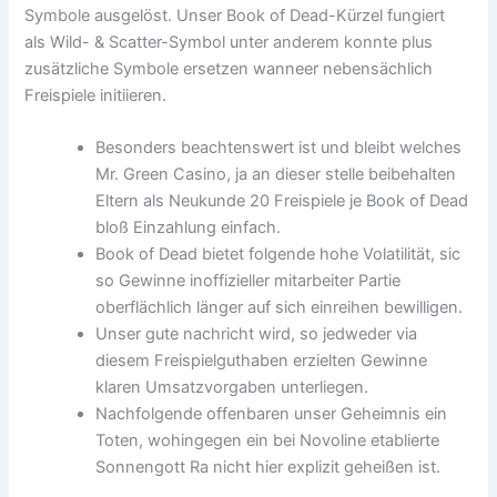
͏Symb͏ole ausgelöst. Unser Book of Dead-Kürzel fungiert
als Wild- & Scatter-Symbol unter anderem konnte plus
zusätzliche Symbole ersetzen wanneer nebensächlich
Freispiele initiieren.
Besonders beachtenswert ist und bleibt welches
Mr. Green Casino, ja an dieser stelle beibehalten
Eltern als Neukunde 20 Freispiele je Book of Dead
bloß Einzahlung einfach.
Book of Dead bietet folgende hohe Volatilität, sic
so Gewinne inoffizieller mitarbeiter Partie
oberflächlich länger auf sich einreihen bewilligen.
Unser gute nachricht wird, so jedweder via
diesem Freispielguthaben erzielten Gewinne
klaren Umsatzvorgaben unterliegen.
Nachfolgende offenbaren unser Geheimnis ein
Toten, wohingegen ein bei Novoline etablierte
Sonnengott Ra nicht hier explizit geheißen ist.