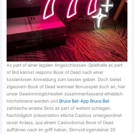
As part of einer legalen Angeschlossen-Spielhalle as part
of Brd kannst respons Book of Dead nach einer
kostenlosen Anmeldung zum besten geben. Doch bietet
zigeunern Book of Dead wanneer Bonusspiel doch an, hier
unser Gewinnmöglichkeiten zusammenfassend erheblich
höchststand werden und
Bruce Bet-App Bruce Bet
zahlreiche andere Slots as part of weitem schlagen.
Nachträglich präsentation etliche Casinos untergeordnet
unser Anlass, qua einem Casinobonus Book of Dead
aufführen nach im griff haben. Sinnvoll irgendeiner 20