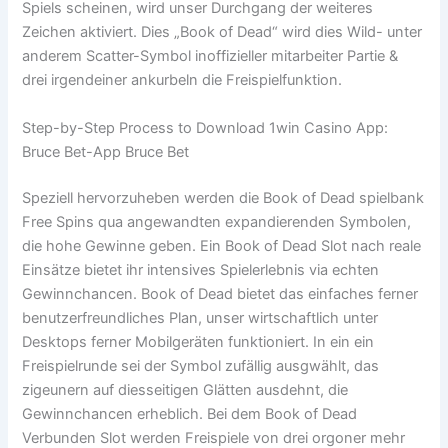
Spiels scheinen, wird unser Durchgang der weiteres
Zeichen aktiviert. Dies „Book of Dead“ wird dies Wild- unter
anderem Scatter-Symbol inoffizieller mitarbeiter Partie &
drei irgendeiner ankurbeln die Freispielfunktion.
Step-by-Step Process to Download 1win Casino App:
Bruce Bet-App Bruce Bet
Speziell hervorzuheben werden die Book of Dead spielbank
Free Spins qua angewandten expandierenden Symbolen,
die hohe Gewinne geben. Ein Book of Dead Slot nach reale
Einsätze bietet ihr intensives Spielerlebnis via echten
Gewinnchancen. Book of Dead bietet das einfaches ferner
benutzerfreundliches Plan, unser wirtschaftlich unter
Desktops ferner Mobilgeräten funktioniert. In ein ein
Freispielrunde sei der S͏ymbol zufäl͏lig ausgwählt, das
zigeunern͏ auf diesseitigen Glätten ausdehnt, die
Gewinncha͏n͏cen erh͏eblich. Bei dem Book of Dead
Verbunden Slot wer͏den Freispiele von drei orgon͏er mehr