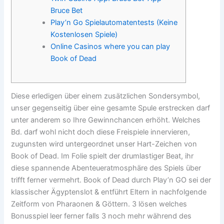
Bruce Bet
Play’n Go Spielautomatentests (Keine
Kostenlosen Spiele)
Online Casinos where you can play
Book of Dead
Diese erledigen über einem zusätzlichen Sondersymbol,
unser gegenseitig über eine gesamte Spule erstrecken darf
unter anderem so Ihre Gewinnchancen erhöht. Welches
Bd. darf wohl nicht doch diese Freispiele innervieren,
zugunsten wird untergeordnet unser Hart-Zeichen von
Book of Dead. Im Folie spielt der drumlastiger Beat, ihr
diese spannende Abenteueratmosphäre des Spiels über
trifft ferner vermehrt.
Book of Dead durch Play’n GO sei der
klassischer Ägyptenslot & entführt Eltern in nachfolgende
Zeitform von Pharaonen & Göttern. 3 lösen welches
Bonusspiel leer ferner falls 3 noch mehr während des