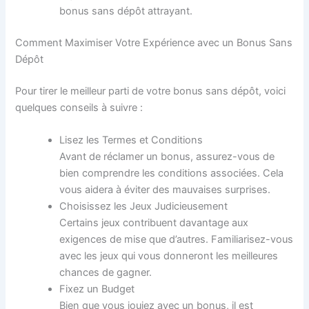
bonus sans dépôt attrayant.
Comment Maximiser Votre Expérience avec un Bonus Sans
Dépôt
Pour tirer le meilleur parti de votre bonus sans dépôt, voici
quelques conseils à suivre :
Lisez les Termes et Conditions
Avant de réclamer un bonus, assurez-vous de
bien comprendre les conditions associées. Cela
vous aidera à éviter des mauvaises surprises.
Choisissez les Jeux Judicieusement
Certains jeux contribuent davantage aux
exigences de mise que d’autres. Familiarisez-vous
avec les jeux qui vous donneront les meilleures
chances de gagner.
Fixez un Budget
Bien que vous jouiez avec un bonus, il est