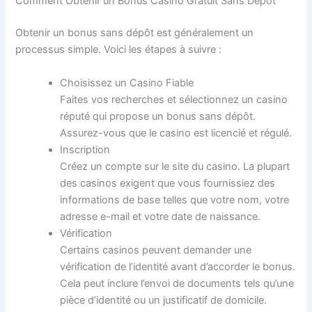
Comment Obtenir un Bonus Casino Gratuit Sans Dépôt
Obtenir un bonus sans dépôt est généralement un
processus simple. Voici les étapes à suivre :
Choisissez un Casino Fiable
Faites vos recherches et sélectionnez un casino
réputé qui propose un bonus sans dépôt.
Assurez-vous que le casino est licencié et régulé.
Inscription
Créez un compte sur le site du casino. La plupart
des casinos exigent que vous fournissiez des
informations de base telles que votre nom, votre
adresse e-mail et votre date de naissance.
Vérification
Certains casinos peuvent demander une
vérification de l’identité avant d’accorder le bonus.
Cela peut inclure l’envoi de documents tels qu’une
pièce d’identité ou un justificatif de domicile.