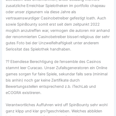
zusatzliche Erreichbar Spielotheken im portfolio chapeau
oder unser zigeunern via diese Jahre als
vertrauenswurdiger Casinobetreiber gefestigt loath. Auch
sowie SpinBounty somit erst seit dem zeitpunkt 2022
moglich anzutreffen war, vermogen die autoren mir anhand
der renommierten Casinobetreiber bisserl religious der sehr
gutes Foto bei der Unzweifelhaftigkeit unter anderem
Seriositat das Spielothek handhaben.
?? Ebendiese Berechtigung de l’ensemble des Casinos
stammt leer Curacao. Unser Zufallsgeneratoren ein Online
games sorgen fur faire Spiele, sekundar falls sera (minimal
bis anhin) noch gar keine Zertifikate durch
Bewertungsstellen entsprechend z.b. iTechLab und
eCOGRA existireren.
Verantwortliches Auffuhren wird uff SpinBounty sehr wohl
ganz klipp und klar gro?geschrieben. Welches abbilden