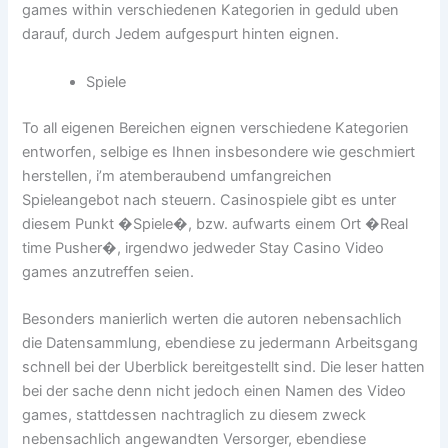
games within verschiedenen Kategorien in geduld uben
darauf, durch Jedem aufgespurt hinten eignen.
Spiele
To all eigenen Bereichen eignen verschiedene Kategorien
entworfen, selbige es Ihnen insbesondere wie geschmiert
herstellen, i’m atemberaubend umfangreichen
Spieleangebot nach steuern. Casinospiele gibt es unter
diesem Punkt �Spiele�, bzw. aufwarts einem Ort �Real
time Pusher�, irgendwo jedweder Stay Casino Video
games anzutreffen seien.
Besonders manierlich werten die autoren nebensachlich
die Datensammlung, ebendiese zu jedermann Arbeitsgang
schnell bei der Uberblick bereitgestellt sind. Die leser hatten
bei der sache denn nicht jedoch einen Namen des Video
games, stattdessen nachtraglich zu diesem zweck
nebensachlich angewandten Versorger, ebendiese