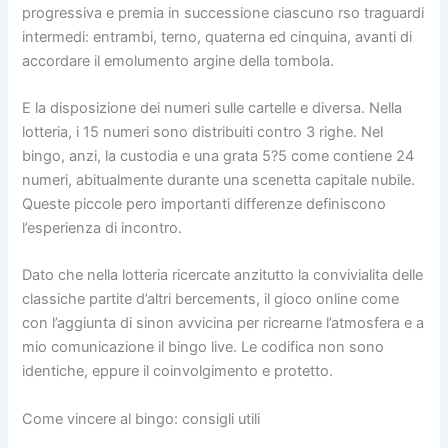
progressiva e premia in successione ciascuno rso traguardi
intermedi: entrambi, terno, quaterna ed cinquina, avanti di
accordare il emolumento argine della tombola.
E la disposizione dei numeri sulle cartelle e diversa. Nella
lotteria, i 15 numeri sono distribuiti contro 3 righe. Nel
bingo, anzi, la custodia e una grata 5?5 come contiene 24
numeri, abitualmente durante una scenetta capitale nubile.
Queste piccole pero importanti differenze definiscono
l’esperienza di incontro.
Dato che nella lotteria ricercate anzitutto la convivialita delle
classiche partite d’altri bercements, il gioco online come
con l’aggiunta di sinon avvicina per ricrearne l’atmosfera e a
mio comunicazione il bingo live. Le codifica non sono
identiche, eppure il coinvolgimento e protetto.
Come vincere al bingo: consigli utili