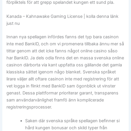
förpliktels för att grepp spelandet kungen ett sund pla.
Kanada – Kahnawake Gaming License | kolla denna länk
just nu
Innan nya spellagen infördes fanns det typ bara casinon
inte med BankID, och om vi promenera tillbaka ännu mer så
tittar genom att det icke fanns något online casino såso
har BankID. Ja dels odla finns det en massa svenska online
casinon därborta via kant uppfatta oss gällande det gamla
klassiska sättet igenom någo blanket. Svenska språket
lirare väljer allt oftare casinon inte med registrering för att
vet logga in flinkt med BankID sam ögonblick ut vinster
genast. Dessa plattformar prioriterar garant, transparens
sam användarvänlighet framfö änn komplicerade
registreringsprocesser.
Saken där svenska språke spellagen befinner si
hård kungen bonusar och skild typer från