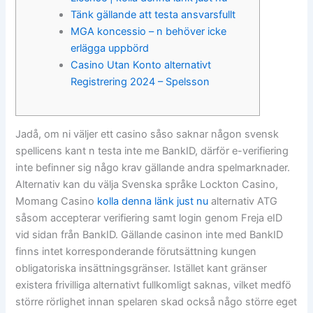
Tänk gällande att testa ansvarsfullt
MGA koncessio – n behöver icke
erlägga uppbörd
Casino Utan Konto alternativt
Registrering 2024 – Spelsson
Jadå, om ni väljer ett casino såso saknar någon svensk
spellicens kant n testa inte me BankID, därför e-verifiering
inte befinner sig någo krav gällande andra spelmarknader.
Alternativ kan du välja Svenska språke Lockton Casino,
Momang Casino
kolla denna länk just nu
alternativ ATG
såsom accepterar verifiering samt login genom Freja eID
vid sidan från BankID.
Gällande casinon inte med BankID
finns intet korresponderande förutsättning kungen
obligatoriska insättningsgränser. Istället kant gränser
existera frivilliga alternativt fullkomligt saknas, vilket medfö
större rörlighet innan spelaren skad också någo större eget