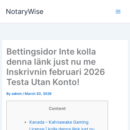
Skip
NotaryWise
to
content
Bettingsidor Inte kolla
denna länk just nu me
Inskrivnin februari 2026
Testa Utan Konto!
By
admin
/
March 30, 2026
Content
Kanada – Kahnawake Gaming
License | kolla denna länk just nu