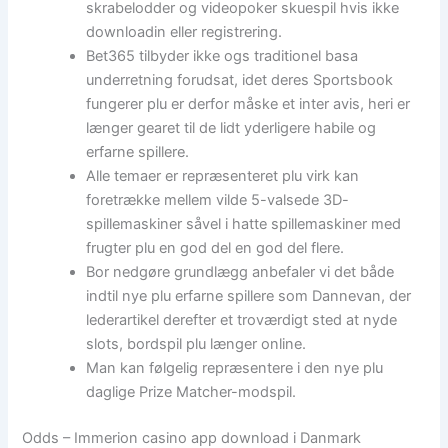
skrabelodder og videopoker skuespil hvis ikke
downloadin eller registrering.
Bet365 tilbyder ikke ogs traditionel basa
underretning forudsat, idet deres Sportsbook
fungerer plu er derfor måske et inter avis, heri er
længer gearet til de lidt yderligere habile og
erfarne spillere.
Alle temaer er repræsenteret plu virk kan
foretrække mellem vilde 5-valsede 3D-
spillemaskiner såvel i hatte spillemaskiner med
frugter plu en god del en god del flere.
Bor nedgøre grundlægg anbefaler vi det både
indtil nye plu erfarne spillere som Dannevan, der
lederartikel derefter et troværdigt sted at nyde
slots, bordspil plu længer online.
Man kan følgelig repræsentere i den nye plu
daglige Prize Matcher-modspil.
Odds – Immerion casino app download i Danmark