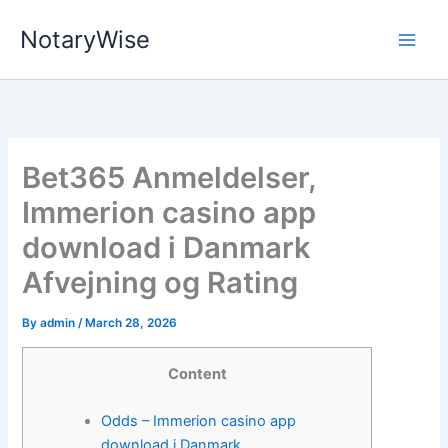
Skip
NotaryWise
to
content
Bet365 Anmeldelser,
Immerion casino app
download i Danmark
Afvejning og Rating
By
admin
/
March 28, 2026
Content
Odds – Immerion casino app
download i Danmark