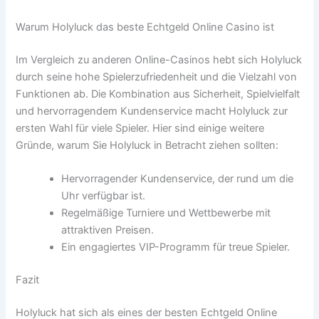
Warum Holyluck das beste Echtgeld Online Casino ist
Im Vergleich zu anderen Online-Casinos hebt sich Holyluck
durch seine hohe Spielerzufriedenheit und die Vielzahl von
Funktionen ab. Die Kombination aus Sicherheit, Spielvielfalt
und hervorragendem Kundenservice macht Holyluck zur
ersten Wahl für viele Spieler. Hier sind einige weitere
Gründe, warum Sie Holyluck in Betracht ziehen sollten:
Hervorragender Kundenservice, der rund um die
Uhr verfügbar ist.
Regelmäßige Turniere und Wettbewerbe mit
attraktiven Preisen.
Ein engagiertes VIP-Programm für treue Spieler.
Fazit
Holyluck hat sich als eines der besten Echtgeld Online