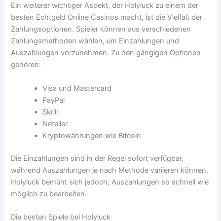
Ein weiterer wichtiger Aspekt, der Holyluck zu einem der
besten Echtgeld Online Casinos macht, ist die Vielfalt der
Zahlungsoptionen. Spieler können aus verschiedenen
Zahlungsmethoden wählen, um Einzahlungen und
Auszahlungen vorzunehmen. Zu den gängigen Optionen
gehören:
Visa und Mastercard
PayPal
Skrill
Neteller
Kryptowährungen wie Bitcoin
Die Einzahlungen sind in der Regel sofort verfügbar,
während Auszahlungen je nach Methode variieren können.
Holyluck bemüht sich jedoch, Auszahlungen so schnell wie
möglich zu bearbeiten.
Die besten Spiele bei Holyluck