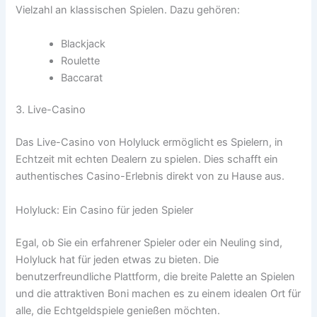
Vielzahl an klassischen Spielen. Dazu gehören:
Blackjack
Roulette
Baccarat
3. Live-Casino
Das Live-Casino von Holyluck ermöglicht es Spielern, in
Echtzeit mit echten Dealern zu spielen. Dies schafft ein
authentisches Casino-Erlebnis direkt von zu Hause aus.
Holyluck: Ein Casino für jeden Spieler
Egal, ob Sie ein erfahrener Spieler oder ein Neuling sind,
Holyluck hat für jeden etwas zu bieten. Die
benutzerfreundliche Plattform, die breite Palette an Spielen
und die attraktiven Boni machen es zu einem idealen Ort für
alle, die Echtgeldspiele genießen möchten.