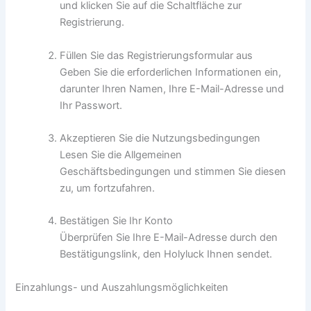
und klicken Sie auf die Schaltfläche zur
Registrierung.
Füllen Sie das Registrierungsformular aus
Geben Sie die erforderlichen Informationen ein,
darunter Ihren Namen, Ihre E-Mail-Adresse und
Ihr Passwort.
Akzeptieren Sie die Nutzungsbedingungen
Lesen Sie die Allgemeinen
Geschäftsbedingungen und stimmen Sie diesen
zu, um fortzufahren.
Bestätigen Sie Ihr Konto
Überprüfen Sie Ihre E-Mail-Adresse durch den
Bestätigungslink, den Holyluck Ihnen sendet.
Einzahlungs- und Auszahlungsmöglichkeiten