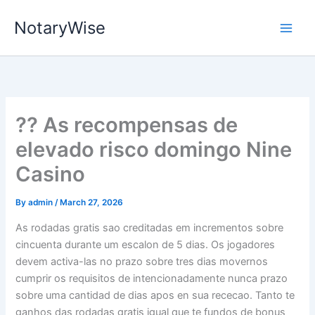
Skip
NotaryWise
to
content
?? As recompensas de
elevado risco domingo Nine
Casino
By
admin
/
March 27, 2026
As rodadas gratis sao creditadas em incrementos sobre
cincuenta durante um escalon de 5 dias. Os jogadores
devem activa-las no prazo sobre tres dias movernos
cumprir os requisitos de intencionadamente nunca prazo
sobre uma cantidad de dias apos en sua rececao. Tanto te
ganhos das rodadas gratis igual que te fundos de bonus