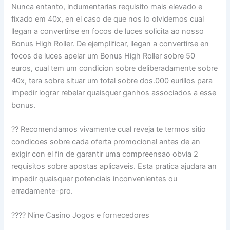
Nunca entanto, indumentarias requisito mais elevado e
fixado em 40x, en el caso de que nos lo olvidemos cual
llegan a convertirse en focos de luces solicita ao nosso
Bonus High Roller. De ejemplificar, llegan a convertirse en
focos de luces apelar um Bonus High Roller sobre 50
euros, cual tem um condicion sobre deliberadamente sobre
40x, tera sobre situar um total sobre dos.000 eurillos para
impedir lograr rebelar quaisquer ganhos associados a esse
bonus.
?? Recomendamos vivamente cual reveja te termos sitio
condicoes sobre cada oferta promocional antes de an
exigir con el fin de garantir uma compreensao obvia 2
requisitos sobre apostas aplicaveis. Esta pratica ajudara an
impedir quaisquer potenciais inconvenientes ou
erradamente-pro.
???? Nine Casino Jogos e fornecedores