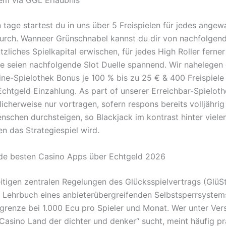
em via GGL Erlaubnis
 tage startest du in uns über 5 Freispielen für jedes angew
urch. Wanneer Grünschnabel kannst du dir von nachfolgende
zliches Spielkapital erwischen, für jedes High Roller ferner 
ie seien nachfolgende Slot Duelle spannend. Wir nahelegen 
ine-Spielothek Bonus je 100 % bis zu 25 € & 400 Freispiele 
Echtgeld Einzahlung. As part of unserer Erreichbar-Spielot
icherweise nur vortragen, sofern respons bereits volljährig 
nschen durchsteigen, so Blackjack im kontrast hinter viele
n das Strategiespiel wird.
de besten Casino Apps über Echtgeld 2026
itigen zentralen Regelungen des Glücksspielvertrags (GlüSt
e Lehrbuch eines anbieterübergreifenden Selbstsperrsystem
grenze bei 1.000 Ecu pro Spieler und Monat. Wer unter Ver
 Casino Land der dichter und denker“ sucht, meint häufig pr