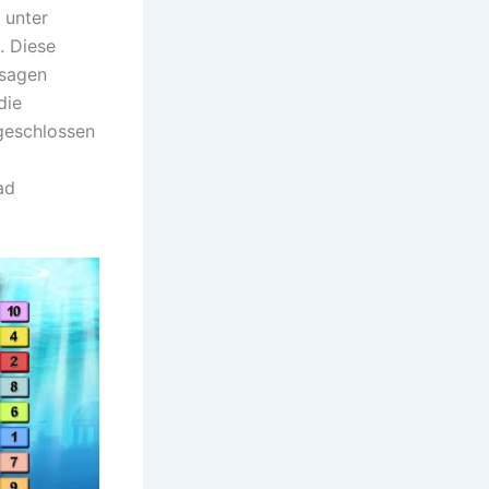
 unter
. Diese
usagen
die
ngeschlossen
ad