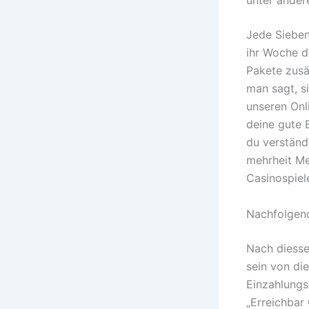
unter ander
Jede Sieben
ihr Woche d
Pakete zusät
man sagt, s
unseren Onl
deine gute 
du verständl
mehrheit Me
Casinospiele
Nachfolgen
Nach diesse
sein von di
Einzahlungs
„Erreichbar