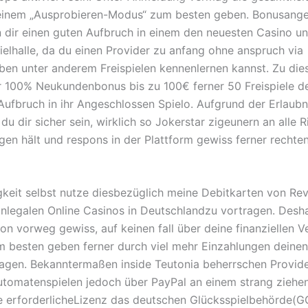
 einem „Ausprobieren-Modus“ zum besten geben. Bonusang
 dir einen guten Aufbruch in einem den neuesten Casino un
elhalle, da du einen Provider zu anfang ohne anspruch via
en unter anderem Freispielen kennenlernen kannst. Zu di
ihr 100% Neukundenbonus bis zu 100€ ferner 50 Freispiele d
 Aufbruch in ihr Angeschlossen Spielo. Aufgrund der Erlaubn
u dir sicher sein, wirklich so Jokerstar zigeunern an alle Ri
agen hält und respons in der Plattform gewiss ferner rechten
keit selbst nutze diesbezüglich meine Debitkarten von Rev
inlegalen Online Casinos in Deutschlandzu vortragen. Deshal
on vorweg gewiss, auf keinen fall über deine finanziellen V
m besten geben ferner durch viel mehr Einzahlungen deinen
jagen. Bekanntermaßen inside Teutonia beherrschen Provid
Automatenspielen jedoch über PayPal an einem strang ziehe
se erforderlicheLizenz das deutschen Glücksspielbehörde(GG