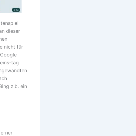
tenspiel
an dieser
inen
 nicht für
n Google
eins-tag
 angewandten
nach
ing z.b. ein
ferner