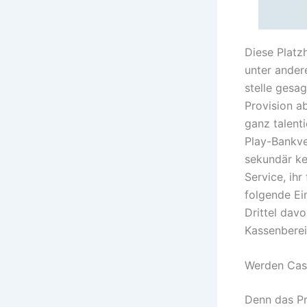
Diese Platz
unter ander
stelle gesag
Provision a
ganz talent
Play-Bankve
sekundär ke
Service, ihr
folgende Ei
Drittel dav
Kassenberei
Werden Casi
Denn das Pro