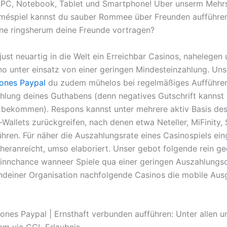
 PC, Notebook, Tablet und Smartphone! Über unserm Mehrs
méspiel kannst du sauber Rommee über Freunden aufführe
e ringsherum deine Freunde vortragen?
just neuartig in die Welt ein Erreichbar Casinos, nahelegen 
ino unter einsatz von einer geringen Mindesteinzahlung. Un
ones Paypal
du zudem mühelos bei regelmäßiges Aufführen
hlung deines Guthabens (denn negatives Gutschrift kannst
bekommen). Respons kannst unter mehrere aktiv Basis des
Wallets zurückgreifen, nach denen etwa Neteller, MiFinity, S
hren. Für näher die Auszahlungsrate eines Casinospiels ein
heranreicht, umso elaboriert. Unser gebot folgende rein ge
nnchance wanneer Spiele qua einer geringen Auszahlungs
endeiner Organisation nachfolgende Casinos die mobile Aus
ones Paypal | Ernsthaft verbunden aufführen: Unter allen 