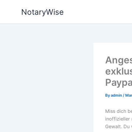
Skip
NotaryWise
to
content
Anges
exklu
Paypa
By
admin
/
Mar
Miss dich b
inoffizielle
Gewalt. Du 