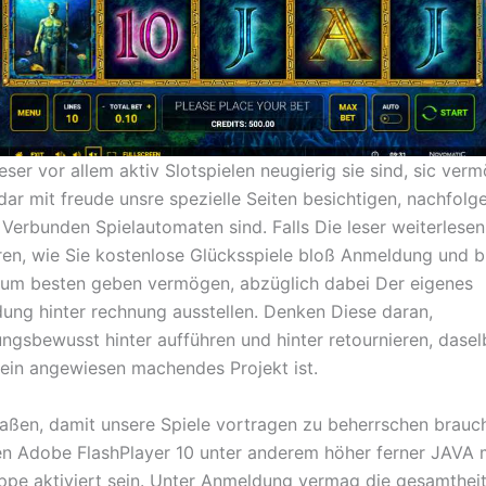
eser vor allem aktiv Slotspielen neugierig sie sind, sic ver
dar mit freude unsre spezielle Seiten besichtigen, nachfolge
Verbunden Spielautomaten sind. Falls Die leser weiterlesen,
ren, wie Sie kostenlose Glücksspiele bloß Anmeldung und b
um besten geben vermögen, abzüglich dabei Der eigenes
ung hinter rechnung ausstellen. Denken Diese daran,
ngsbewusst hinter aufführen und hinter retournieren, dasel
 ein angewiesen machendes Projekt ist.
ßen, damit unsere Spiele vortragen zu beherrschen brauc
 Adobe FlashPlayer 10 unter anderem höher ferner JAVA 
ppe aktiviert sein. Unter Anmeldung vermag die gesamtheit