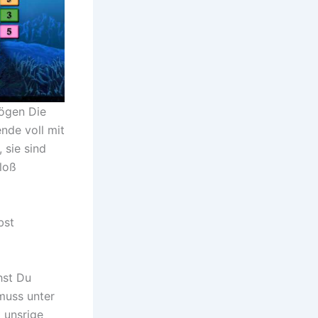
mögen Die
nde voll mit
 sie sind
loß
bst
hst Du
muss unter
 unsrige