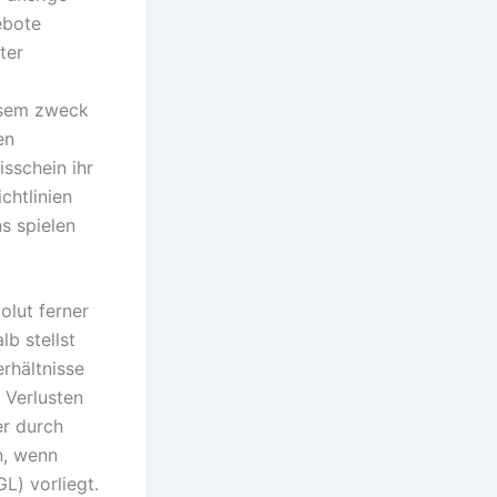
ebote
ter
esem zweck
en
isschein ihr
chtlinien
s spielen
olut ferner
b stellst
erhältnisse
 Verlusten
er durch
n, wenn
L) vorliegt.