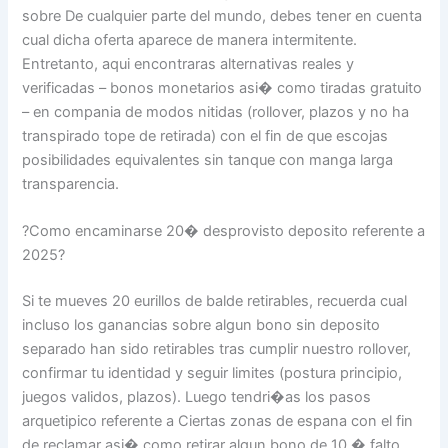
sobre De cualquier parte del mundo, debes tener en cuenta
cual dicha oferta aparece de manera intermitente.
Entretanto, aqui encontraras alternativas reales y
verificadas – bonos monetarios asi� como tiradas gratuito
– en compania de modos nitidas (rollover, plazos y no ha
transpirado tope de retirada) con el fin de que escojas
posibilidades equivalentes sin tanque con manga larga
transparencia.
?Como encaminarse 20� desprovisto deposito referente a
2025?
Si te mueves 20 eurillos de balde retirables, recuerda cual
incluso los ganancias sobre algun bono sin deposito
separado han sido retirables tras cumplir nuestro rollover,
confirmar tu identidad y seguir limites (postura principio,
juegos validos, plazos). Luego tendri�as los pasos
arquetipico referente a Ciertas zonas de espana con el fin
de reclamar asi� como retirar algun bono de 10 � falto