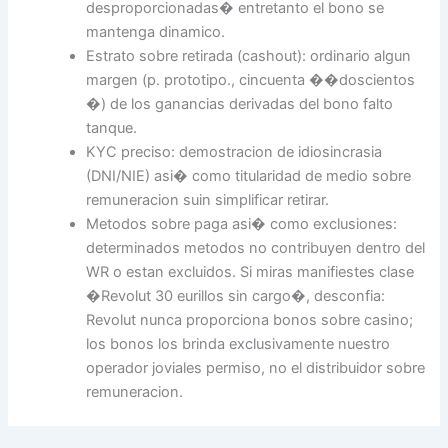
desproporcionadas� entretanto el bono se
mantenga dinamico.
Estrato sobre retirada (cashout): ordinario algun
margen (p. prototipo., cincuenta ��doscientos
�) de los ganancias derivadas del bono falto
tanque.
KYC preciso: demostracion de idiosincrasia
(DNI/NIE) asi� como titularidad de medio sobre
remuneracion suin simplificar retirar.
Metodos sobre paga asi� como exclusiones:
determinados metodos no contribuyen dentro del
WR o estan excluidos. Si miras manifiestes clase
�Revolut 30 eurillos sin cargo�, desconfia:
Revolut nunca proporciona bonos sobre casino;
los bonos los brinda exclusivamente nuestro
operador joviales permiso, no el distribuidor sobre
remuneracion.