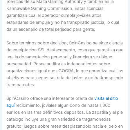
licencias de su Malta Gaming Authority y tambien en la
Kahnawake Gaming Commission. Estas licencias
garantizan cual el operador cumpla joviales altos
estandares de empuje y no ha transpirado justicia, lo cual
da un escenario de total seriedad para gente.
Sobre terminos sobre decision, SpinCasino se sirve ciencia
de encriptacion SSL destacamento, cosa que garantiza que
una la documentacion personal y financiera se ubique
preservadad. Posee auditorias independientes sobre
organizaciones igual que eCOGRA, lo que garantiza cual los
objetivos para juegos se trata de justos y no ha transpirado
transparentes.
SpinCasino ofrece una interesante oferta de
visita el sitio
aquí
recibimiento, joviales algun bono de hasta 1,000
eurillos en las tres definitivos depositos. La zapatilla y el pie
catalogo incluye una gran variedad de tragamonedas
gratuito, juegos sobre mesa desplazandolo hacia el pelo en