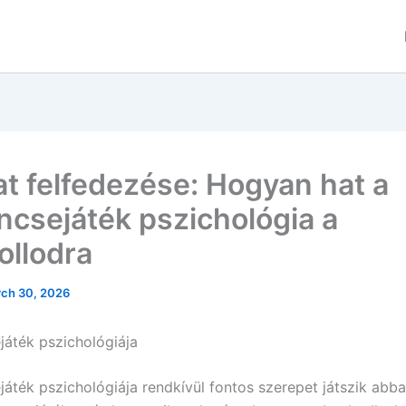
at felfedezése: Hogyan hat a
ncsejáték pszichológia a
ollodra
ch 30, 2026
játék pszichológiája
játék pszichológiája rendkívül fontos szerepet játszik abb