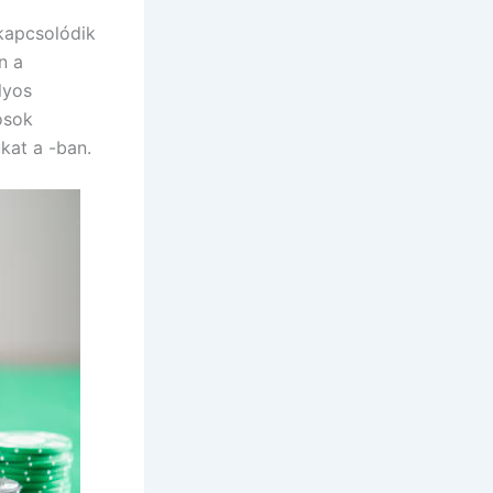
kapcsolódik
n a
lyos
osok
kat a -ban.