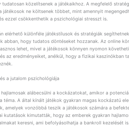
 tudatosan közelítsenek a játékaikhoz. A megfelelő stratég
 a játékosok ne költsenek többet, mint amennyit megenged
s ezzel csökkenthetik a pszichológiai stresszt is.
n elérhető különféle játékstílusok és stratégiák segíthetne
k abban, hogy tudatos döntéseket hozzanak. Az online kö
asznos lehet, mivel a játékosok könnyen nyomon követheti
 és az eredményeiket, anélkül, hogy a fizikai kaszinókban t
eznék.
és a jutalom pszichológiája
 hajlamosak alábecsülni a kockázatokat, amikor a potenciál
 a téma. A által kínált játékok gyakran magas kockázatú el
k, amelyek vonzóbbá teszik a játékosok számára a befekte
ai kutatások kimutatták, hogy az emberek gyakran hajlamo
almakat keresni, ami befolyásolhatja a bankroll kezelését is