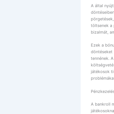
A által nyú
döntéseiben
pörgetések,
töltsenek a
bizalmát, a
Ezek a bónu
döntéseket 
tennének. A
költségveté
játékosok t
problémáka
Pénzkezelés
A bankroll 
játékosokna