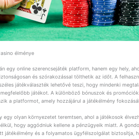
Casino élménye
n egy online szerencsejáték platform, hanem egy hely, aho
iztonságosan és szórakozással tölthetik az időt. A felhasz
 széles játékválaszték lehetővé teszi, hogy mindenki megtal
megfelelőbb játékot. A különböző bónuszok és promóciók
zik a platformot, amely hozzájárul a játékélmény fokozásá
gy egy olyan környezetet teremtsen, ahol a játékosok élvezh
nélkül, hogy aggódniuk kellene a pénzügyeik miatt. A gond
t játékélmény és a folyamatos ügyfélszolgálat biztosítja,