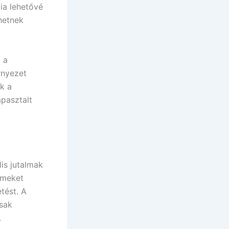
ia lehetővé
hetnek
k a
rnyezet
k a
apasztalt
is jutalmak
emeket
tést. A
sak
.