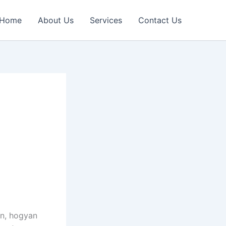
Home
About Us
Services
Contact Us
an, hogyan