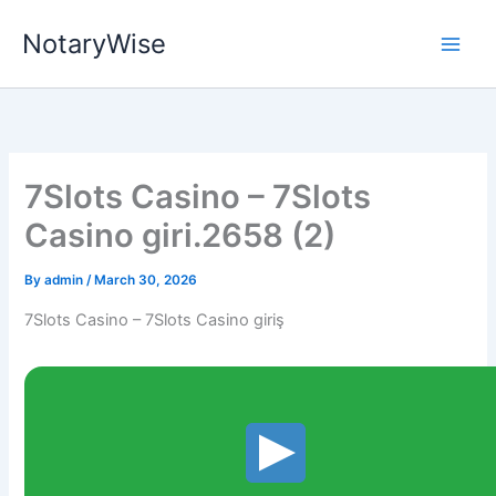
Skip
NotaryWise
to
content
7Slots Casino – 7Slots
Casino giri.2658 (2)
By
admin
/
March 30, 2026
7Slots Casino – 7Slots Casino giriş