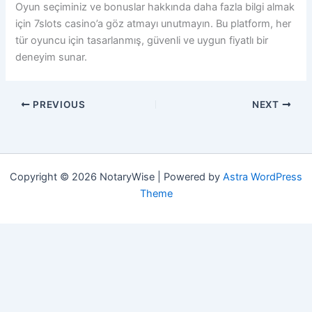
Oyun seçiminiz ve bonuslar hakkında daha fazla bilgi almak
için 7slots casino’a göz atmayı unutmayın. Bu platform, her
tür oyuncu için tasarlanmış, güvenli ve uygun fiyatlı bir
deneyim sunar.
PREVIOUS
NEXT
Copyright © 2026 NotaryWise | Powered by
Astra WordPress
Theme