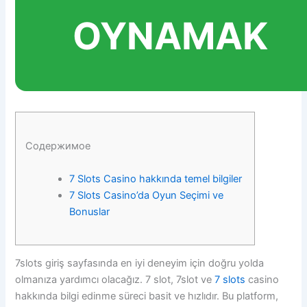
OYNAMAK
Содержимое
7 Slots Casino hakkında temel bilgiler
7 Slots Casino’da Oyun Seçimi ve
Bonuslar
7slots giriş sayfasında en iyi deneyim için doğru yolda
olmanıza yardımcı olacağız. 7 slot, 7slot ve
7 slots
casino
hakkında bilgi edinme süreci basit ve hızlıdır. Bu platform,