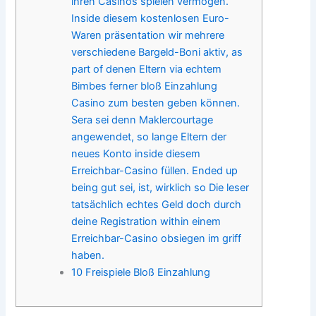
ihren Casinos spielen vermögen.
Inside diesem kostenlosen Euro-
Waren präsentation wir mehrere
verschiedene Bargeld-Boni aktiv, as
part of denen Eltern via echtem
Bimbes ferner bloß Einzahlung
Casino zum besten geben können.
Sera sei denn Maklercourtage
angewendet, so lange Eltern der
neues Konto inside diesem
Erreichbar-Casino füllen. Ended up
being gut sei, ist, wirklich so Die leser
tatsächlich echtes Geld doch durch
deine Registration within einem
Erreichbar-Casino obsiegen im griff
haben.
10 Freispiele Bloß Einzahlung