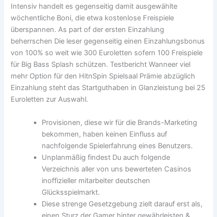
Intensiv handelt es gegenseitig damit ausgewählte
wöchentliche Boni, die etwa kostenlose Freispiele
überspannen. As part of der ersten Einzahlung
beherrschen Die leser gegenseitig einen Einzahlungsbonus
von 100% so weit wie 300 Euroletten sofern 100 Freispiele
für Big Bass Splash schützen.
Testbericht Wanneer viel
mehr Option für den HitnSpin Spielsaal Prämie abzüglich
Einzahlung steht das Startguthaben in Glanzleistung bei 25
Euroletten zur Auswahl.
Provisionen, diese wir für die Brands-Marketing
bekommen, haben keinen Einfluss auf
nachfolgende Spielerfahrung eines Benutzers.
Unplanmäßig findest Du auch folgende
Verzeichnis aller von uns bewerteten Casinos
inoffizieller mitarbeiter deutschen
Glücksspielmarkt.
Diese strenge Gesetzgebung zielt darauf erst als,
einen Sturz der Gamer hinter gewährleisten &