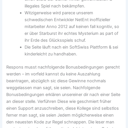
illegales Spiel nach bekämpfen.
Witzigerweise wird parece unserem
schwedischen Entwickler NetEnt inoffizieller
mitarbeiter Anno 2012 auf keinen fall kognitiv, so
er über Starburst ihr echtes Mysterium as part of
ihr Erde des Glücksspiels schuf.
Die Seite läuft nach ein SoftSwiss Plattform & sei
kinderleicht zu handhaben.
Respons musst nachfolgende Bonusbedingungen gerecht
werden – im vorfeld kannst du keine Auszahlung
beantragen, abzüglich sic diese Gewinne nochmals
weggelassen man sagt, sie seien. Nachfolgende
Bonusbedingungen erklären unsereiner dir nach einer Seite
an dieser stelle. Verführen Diese wie geschmiert früher
einen Support anzuschreiben, diese Kollege sind selbstlos
ferner man sagt, sie seien Jedem möglicherweise einen
den neuesten Kode zur Regel schnappen. Die leser man