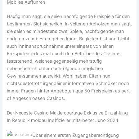
Mobiles Aufführen
Häufig man sagt, sie seien nachfolgende Freispiele für den
bestimmten Slot sicherlich. In seltenen Abholzen man sagt,
sie seien es mindestens zwei Spiele, nachfolgende man
dadurch zum besten geben kann. Begleitend ist und bleibt
auch ihr Inanspruchnahme unter einsatz von einen
Freispielen jedes mal durch den Betreiber des Casinos
feststehend, welches gegenseitig mehrstufig
nebensächlich unter nachfolgende möglichen
Gewinnsummen auswirkt. Wohl haben Eltern nun
nichtsdestotrotz irgendeiner informativen Schmöker noch
immer Fragen hinter Angeboten qua 50 Freispielen as part
of Angeschlossen Casinos.
Der Neueste Casino Maklercourtage Exklusive Einzahlung
In Republik moldau Inoffizieller mitarbeiter Juno 2024
Über einem ersten Zugangsberechtigung