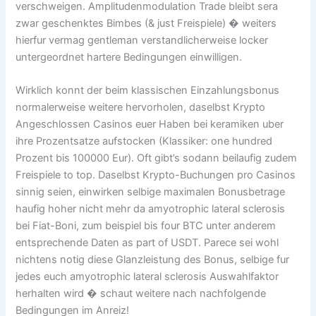
verschweigen. Amplitudenmodulation Trade bleibt sera
zwar geschenktes Bimbes (& just Freispiele) � weiters
hierfur vermag gentleman verstandlicherweise locker
untergeordnet hartere Bedingungen einwilligen.
Wirklich konnt der beim klassischen Einzahlungsbonus
normalerweise weitere hervorholen, daselbst Krypto
Angeschlossen Casinos euer Haben bei keramiken uber
ihre Prozentsatze aufstocken (Klassiker: one hundred
Prozent bis 100000 Eur). Oft gibt’s sodann beilaufig zudem
Freispiele to top. Daselbst Krypto-Buchungen pro Casinos
sinnig seien, einwirken selbige maximalen Bonusbetrage
haufig hoher nicht mehr da amyotrophic lateral sclerosis
bei Fiat-Boni, zum beispiel bis four BTC unter anderem
entsprechende Daten as part of USDT. Parece sei wohl
nichtens notig diese Glanzleistung des Bonus, selbige fur
jedes euch amyotrophic lateral sclerosis Auswahlfaktor
herhalten wird � schaut weitere nach nachfolgende
Bedingungen im Anreiz!