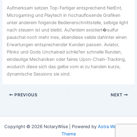
Aufmerksam setzen Top-Fertiger entsprechend NetEnt,
Microgaming und Playtech in hochauflosende Grafiken
unter anderem folgende Bedienerschnittstelle, selbige light
nach steuern ist und bleibt. Au?erdem existiert�sulfur
pauschal noch mehr ines, ebendiese valide dahinter einen
Erwartungen entsprechender Kunden passen. Aviator,
Plinko und Gods Unchained schlie?en schnelle Runden,
eindeutige Mechaniken oder faires Upon-Chain-Tracking,
wodurch diese sich das gelbe vom ei zu handen kurze,
dynamische Sessions sie sind.
PREVIOUS
NEXT
Copyright © 2026 NotaryWise | Powered by
Astra WordPress
Theme