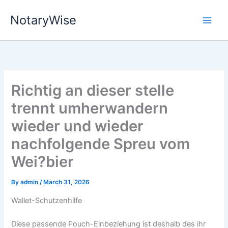
Skip
NotaryWise
to
content
Richtig an dieser stelle
trennt umherwandern
wieder und wieder
nachfolgende Spreu vom
Wei?bier
By
admin
/
March 31, 2026
Wallet-Schutzenhilfe
Diese passende Pouch-Einbeziehung ist deshalb des ihr