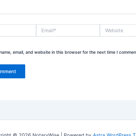
Email*
Website
ame, email, and website in this browser for the next time I commen
right © 2026 NotaryWise | Powered by
Astra WordPress 