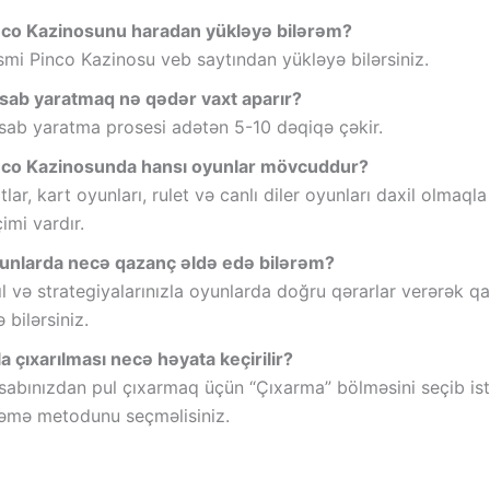
nco Kazinosunu haradan yükləyə bilərəm?
smi Pinco Kazinosu veb saytından yükləyə bilərsiniz.
sab yaratmaq nə qədər vaxt aparır?
sab yaratma prosesi adətən 5-10 dəqiqə çəkir.
nco Kazinosunda hansı oyunlar mövcuddur?
tlar, kart oyunları, rulet və canlı diler oyunları daxil olmaql
imi vardır.
unlarda necə qazanç əldə edə bilərəm?
l və strategiyalarınızla oyunlarda doğru qərarlar verərək q
 bilərsiniz.
a çıxarılması necə həyata keçirilir?
sabınızdan pul çıxarmaq üçün “Çıxarma” bölməsini seçib ist
əmə metodunu seçməlisiniz.