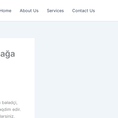
Home
About Us
Services
Contact Us
mağa
 bələdçi,
əqdim edir.
ərsiniz.