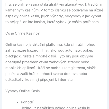
hru, se online kasina stala atraktivní alternativou k tradičním
kamenným kasinům. V tomto článku se podíváme na různé
aspekty online kasin, jejich výhody, nevýhody a jak vybrat
to nejlepší online kasino, které vyhovuje vašim potřebám.
Co je Online Kasino?
Online kasino je virtuální platforma, kde si hráči mohou
zahrát různé hazardní hry, jako jsou automaty, poker,
blackjack, ruleta a mnohé další. Tyto hry jsou obvykle
dostupné prostřednictvím webových stránek nebo
mobilních aplikací. Hráči se mohou zaregistrovat, vložit
peníze a začít hrát z pohodlí svého domova nebo
odkudkoliv, kde mají připojení k internetu.
Výhody Online Kasin
Pohodlí
Jednou z největších výhod online kasin je