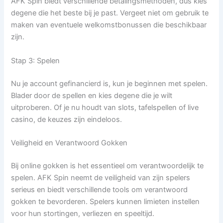
AFK Spin biedt verschillende betalingsmethoden, dus kies
degene die het beste bij je past. Vergeet niet om gebruik te
maken van eventuele welkomstbonussen die beschikbaar
zijn.
Stap 3: Spelen
Nu je account gefinancierd is, kun je beginnen met spelen.
Blader door de spellen en kies degene die je wilt
uitproberen. Of je nu houdt van slots, tafelspellen of live
casino, de keuzes zijn eindeloos.
Veiligheid en Verantwoord Gokken
Bij online gokken is het essentieel om verantwoordelijk te
spelen. AFK Spin neemt de veiligheid van zijn spelers
serieus en biedt verschillende tools om verantwoord
gokken te bevorderen. Spelers kunnen limieten instellen
voor hun stortingen, verliezen en speeltijd.