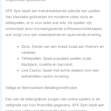
AFK Spin biedt een indrukwekkende selectie van spellen.
Van klassieke gokkasten tot moderne video slots en
tafelspellen, er is voor ieder wat wils. De spellen zijn
ontworpen door toonaangevende softwareontwikkelaars,
wat zorgt voor een meeslepende en spannende ervaring.
Slots: Geniet van een breed scala aan thema’s en
variaties.
Tafelspellen: Speel populaire spellen zoals
blackjack, roulette en baccarat.
Live Casino: Speel met echte dealers voor een
authentieke casino-ervaring.
Veilige en Betrouwbare Betalingsmethoden
Een van de belangrijkste zorgen van online spelers is de
veiligheid van hun financiële gegevens. AFK Spin biedt een
scala aan veilige betalingsmethoden, waaronder