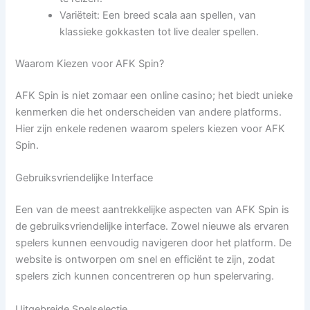
Variëteit: Een breed scala aan spellen, van
klassieke gokkasten tot live dealer spellen.
Waarom Kiezen voor AFK Spin?
AFK Spin is niet zomaar een online casino; het biedt unieke
kenmerken die het onderscheiden van andere platforms.
Hier zijn enkele redenen waarom spelers kiezen voor AFK
Spin.
Gebruiksvriendelijke Interface
Een van de meest aantrekkelijke aspecten van AFK Spin is
de gebruiksvriendelijke interface. Zowel nieuwe als ervaren
spelers kunnen eenvoudig navigeren door het platform. De
website is ontworpen om snel en efficiënt te zijn, zodat
spelers zich kunnen concentreren op hun spelervaring.
Uitgebreide Spelselectie