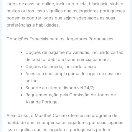
jogos de cassino online, incluindo roleta, blackjack, slots e
muitos outros. Isso significa que os jogadores portugueses
podem encontrar jogos que sejam adequados às suas
preferências e habilidades.
Condições Especiais para os Jogadores Portugueses
Opções de pagamento variadas, incluindo cartão
de crédito, débito e transferência bancária;
Opções de moeda, incluindo o euro;
Acesso a uma ampla gama de jogos de cassino
online;
Suporte ao cliente disponível 24/7;
Regulamentação pela Comissão de Jogos de
Azar de Portugal;
Além disso, o Mostbet Casino oferece um programa de
fidelidade que recompensa os jogadores por suas jogadas.
Isso significa que os jogadores portugueses podem