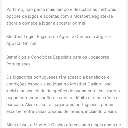
Portanto, não perca mais tempo e descubra as melhores
opções de jogos e apostas com a Mostbet. Registe-se
agora e comece a jogar e apostar online!
Mostbet Login: Registe-se Agora e Comece a Jogar e
Apostar Online!
Benefícios e Condições Especiais para os Jogadores
Portugueses
Os jogadores portugueses têm acesso a benefícios e
condições especiais ao jogar no Mostbet Casino. Isso
inclui uma variedade de opções de pagamento, incluindo o
pagamento com cartão de crédito, débito e transferência
bancária. Além disso, os jogadores portugueses podem
escolher entre várias opções de moeda, incluindo o euro.
Além disso, o Mostbet Casino oferece uma ampla gama de