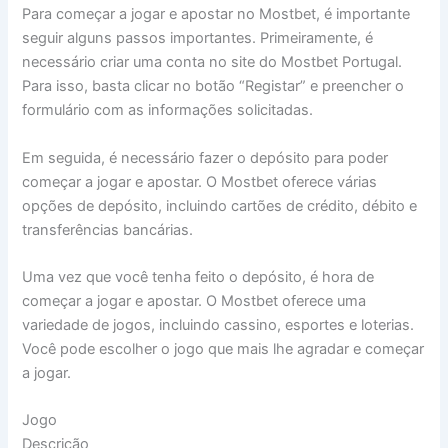
Para começar a jogar e apostar no Mostbet, é importante
seguir alguns passos importantes. Primeiramente, é
necessário criar uma conta no site do Mostbet Portugal.
Para isso, basta clicar no botão “Registar” e preencher o
formulário com as informações solicitadas.
Em seguida, é necessário fazer o depósito para poder
começar a jogar e apostar. O Mostbet oferece várias
opções de depósito, incluindo cartões de crédito, débito e
transferências bancárias.
Uma vez que você tenha feito o depósito, é hora de
começar a jogar e apostar. O Mostbet oferece uma
variedade de jogos, incluindo cassino, esportes e loterias.
Você pode escolher o jogo que mais lhe agradar e começar
a jogar.
Jogo
Descrição