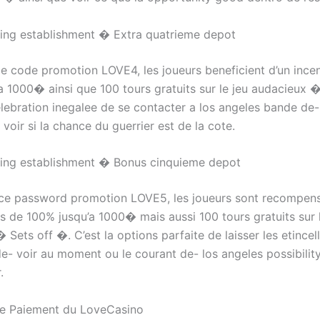
ng establishment � Extra quatrieme depot
ce code promotion LOVE4, les joueurs beneficient d’un ince
a 1000� ainsi que 100 tours gratuits sur le jeu audacieux 
elebration inegalee de se contacter a los angeles bande de-
 voir si la chance du guerrier est de la cote.
ing establishment � Bonus cinquieme depot
 ce password promotion LOVE5, les joueurs sont recompens
 de 100% jusqu’a 1000� mais aussi 100 tours gratuits sur l
� Sets off �. C’est la options parfaite de laisser les etincel
de- voir au moment ou le courant de- los angeles possibilit
.
e Paiement du LoveCasino