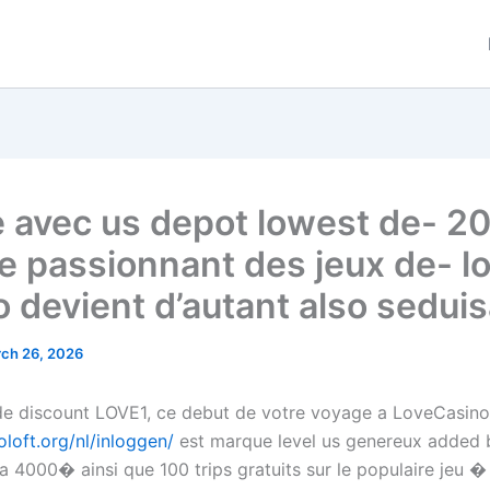
avec us depot lowest de- 2
 passionnant des jeux de- lo
o devient d’autant also sedui
ch 26, 2026
e discount LOVE1, ce debut de votre voyage a LoveCasino
oloft.org/nl/inloggen/
est marque level us genereux added 
a 4000� ainsi que 100 trips gratuits sur le populaire jeu �