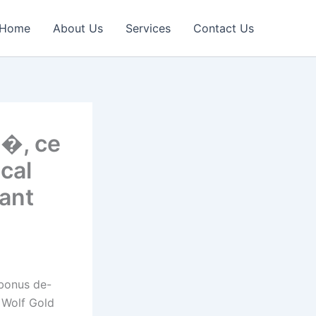
Home
About Us
Services
Contact Us
0�, ce
cal
sant
bonus de-
 Wolf Gold