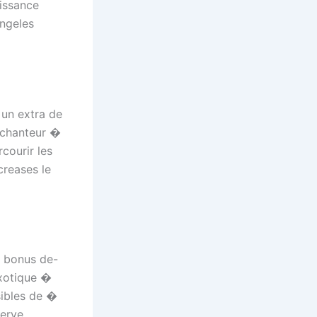
aissance
angeles
 un extra de
nchanteur �
courir les
creases le
n bonus de-
exotique �
sibles de �
erve.