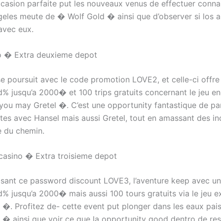
occasion parfaite put les nouveaux venus de effectuer conn
geles meute de � Wolf Gold � ainsi que d’observer si los 
avec eux.
o � Extra deuxieme depot
e poursuit avec le code promotion LOVE2, et celle-ci offre
% jusqu’a 2000� et 100 trips gratuits concernant le jeu e
you may Gretel �. C’est une opportunity fantastique de par
tes avec Hansel mais aussi Gretel, tout en amassant des in
 du chemin.
casino � Extra troisieme depot
lisant ce password discount LOVE3, l’aventure keep avec u
% jusqu’a 2000� mais aussi 100 tours gratuits via le jeu 
s �. Profitez de- cette event put plonger dans les eaux pai
s � ainsi que voir ce que la opportunity good dentro de res