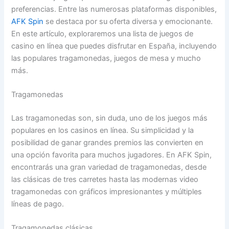
preferencias. Entre las numerosas plataformas disponibles,
AFK Spin
se destaca por su oferta diversa y emocionante.
En este artículo, exploraremos una lista de juegos de
casino en línea que puedes disfrutar en España, incluyendo
las populares tragamonedas, juegos de mesa y mucho
más.
Tragamonedas
Las tragamonedas son, sin duda, uno de los juegos más
populares en los casinos en línea. Su simplicidad y la
posibilidad de ganar grandes premios las convierten en
una opción favorita para muchos jugadores. En AFK Spin,
encontrarás una gran variedad de tragamonedas, desde
las clásicas de tres carretes hasta las modernas video
tragamonedas con gráficos impresionantes y múltiples
líneas de pago.
Tragamonedas clásicas