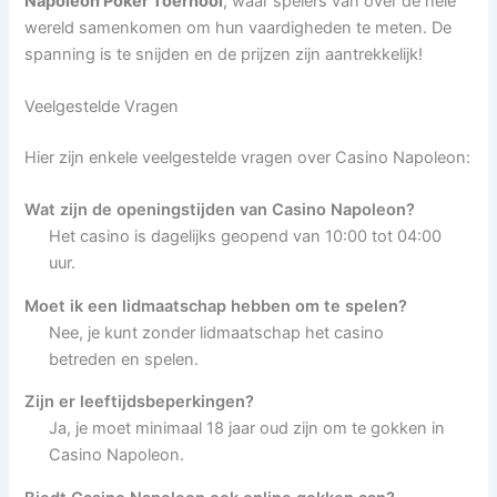
Napoleon Poker Toernooi
, waar spelers van over de hele
wereld samenkomen om hun vaardigheden te meten. De
spanning is te snijden en de prijzen zijn aantrekkelijk!
Veelgestelde Vragen
Hier zijn enkele veelgestelde vragen over Casino Napoleon:
Wat zijn de openingstijden van Casino Napoleon?
Het casino is dagelijks geopend van 10:00 tot 04:00
uur.
Moet ik een lidmaatschap hebben om te spelen?
Nee, je kunt zonder lidmaatschap het casino
betreden en spelen.
Zijn er leeftijdsbeperkingen?
Ja, je moet minimaal 18 jaar oud zijn om te gokken in
Casino Napoleon.