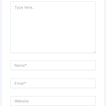
Type
here..
Name*
Email*
Website