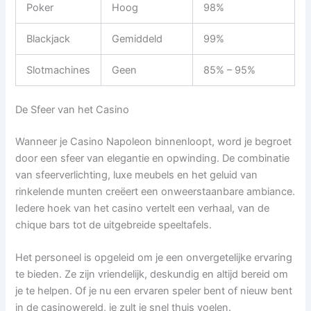
Poker
Hoog
98%
Blackjack
Gemiddeld
99%
Slotmachines
Geen
85% – 95%
De Sfeer van het Casino
Wanneer je Casino Napoleon binnenloopt, word je begroet
door een sfeer van elegantie en opwinding. De combinatie
van sfeerverlichting, luxe meubels en het geluid van
rinkelende munten creëert een onweerstaanbare ambiance.
Iedere hoek van het casino vertelt een verhaal, van de
chique bars tot de uitgebreide speeltafels.
Het personeel is opgeleid om je een onvergetelijke ervaring
te bieden. Ze zijn vriendelijk, deskundig en altijd bereid om
je te helpen. Of je nu een ervaren speler bent of nieuw bent
in de casinowereld, je zult je snel thuis voelen.