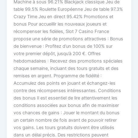
Machine à sous 96.21% Blackjack classique Jeu de
table 99.5% Roulette Européenne Jeu de table 97.3%
Crazy Time Jeu en direct 95.42% Promotions et
bonus Pour accueillir les nouveaux joueurs et
récompenser les fidèles, Slot 7 Casino France
propose une série de promotions attractives : Bonus
de bienvenue : Profitez d’un bonus de 100% sur
votre premier dépôt, jusqu’à 200 €. Offres
hebdomadaires : Recevez des promotions spéciales
chaque semaine, incluant des tours gratuits et des
remises en argent. Programme de fidélité :
Accumulez des points en jouant et échangez-les
contre des récompenses intéressantes. Conditions
des bonus Il est essentiel de lire attentivement les
conditions associées aux bonus afin de maximiser
vos chances de gains : Jouer le montant du bonus
un certain nombre de fois avant de pouvoir retirer
vos gains. Les tours gratuits doivent être utilisés
dans un délai précis. Des restrictions peuvent