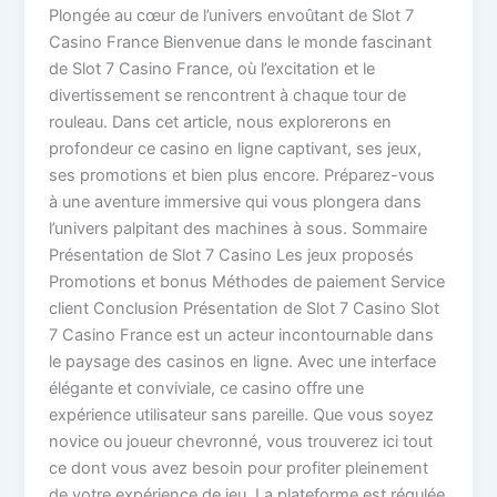
Plongée au cœur de l’univers envoûtant de Slot 7
Casino France Bienvenue dans le monde fascinant
de Slot 7 Casino France, où l’excitation et le
divertissement se rencontrent à chaque tour de
rouleau. Dans cet article, nous explorerons en
profondeur ce casino en ligne captivant, ses jeux,
ses promotions et bien plus encore. Préparez-vous
à une aventure immersive qui vous plongera dans
l’univers palpitant des machines à sous. Sommaire
Présentation de Slot 7 Casino Les jeux proposés
Promotions et bonus Méthodes de paiement Service
client Conclusion Présentation de Slot 7 Casino Slot
7 Casino France est un acteur incontournable dans
le paysage des casinos en ligne. Avec une interface
élégante et conviviale, ce casino offre une
expérience utilisateur sans pareille. Que vous soyez
novice ou joueur chevronné, vous trouverez ici tout
ce dont vous avez besoin pour profiter pleinement
de votre expérience de jeu. La plateforme est régulée