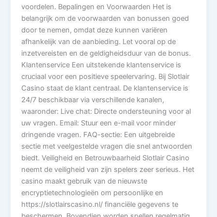
voordelen. Bepalingen en Voorwaarden Het is
belangrijk om de voorwaarden van bonussen goed
door te nemen, omdat deze kunnen variëren
afhankelijk van de aanbieding. Let vooral op de
inzetvereisten en de geldigheidsduur van de bonus.
Klantenservice Een uitstekende klantenservice is
cruciaal voor een positieve speelervaring. Bij Slotlair
Casino staat de klant centraal. De klantenservice is
24/7 beschikbaar via verschillende kanalen,
waaronder: Live chat: Directe ondersteuning voor al
uw vragen. Email: Stuur een e-mail voor minder
dringende vragen. FAQ-sectie: Een uitgebreide
sectie met veelgestelde vragen die snel antwoorden
biedt. Veiligheid en Betrouwbaarheid Slotlair Casino
neemt de veiligheid van zijn spelers zeer serieus. Het
casino maakt gebruik van de nieuwste
encryptietechnologieën om persoonlijke en
https://slotlairscasino.nl/ financiële gegevens te
beschermen. Bovendien worden spellen regelmatig