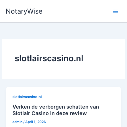
Skip
NotaryWise
to
content
slotlairscasino.nl
slotlairscasino.nl
Verken de verborgen schatten van
Slotlair Casino in deze review
admin
/
April 1, 2026