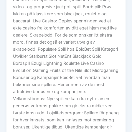
video- og progresive jackpot-spill. Bordspill: Prøv
lykken på klassikere som blackjack, roulette og
baccarat. Live Casino: Opplev spenningen ved et
ekte casino fra komforten av ditt eget hjem med live
dealere. Skrapelodd: For de som ønsker litt ekstra
moro, finnes det også et variert utvalg av
skrapelodd. Populære Spill hos EpicBet Spill Kategori
Utvikler Starburst Slot NetEnt Blackjack Gold
Bordspill Ezugi Lightning Roulette Live Casino
Evolution Gaming Fruits of the Nile Slot Microgaming
Bonuser og Kampanjer EpicBet vet hvordan man
belønner sine spillere. Her er noen av de mest
attraktive bonusene og kampanjene:
Velkomstbonus: Nye spillere kan dra nytte av en
generøs velkomstpakke som gir ekstra midler ved
første innskudd. Lojalitetsprogram: Spillere får poeng
for hver innsats, som kan innløses mot premier og
bonuser. Ukentlige tilbud: Ukentlige kampanjer gir