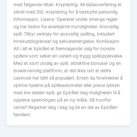
med følgende tiltak: Kryptering: All dataoverføring er
sikret med SSL-kryptering for å beskytte personlig
informasjon. Lisens: Opererer under strenge regler
og har lisens fra anerkjente myndigheter. Ansvarlig
spill: Tilbyr verktøy for ansvarlig spilling, inkludert
innskuddsgrenser og selvutestengelse. Konklusjon
Alt i alt er EpicBet et fremragende valg for norske
spillere som søker en variert og trygg spillopplevelse.
Med et stort utvalg av spill, attraktive bonuser og en
brukervennlig plattform, er det ikke rart at dette
casinoet har blitt så populært. Enten du foretrekker å
spinne hjulene på spilleautomater eller prøve lykken
med live dealer-spill, gir EpicBet deg muligheten til å
oppleve spenningen på en ny måte. Så hvorfor
vente? Registrer deg i dag og bli en del av EpicBet-
familien!