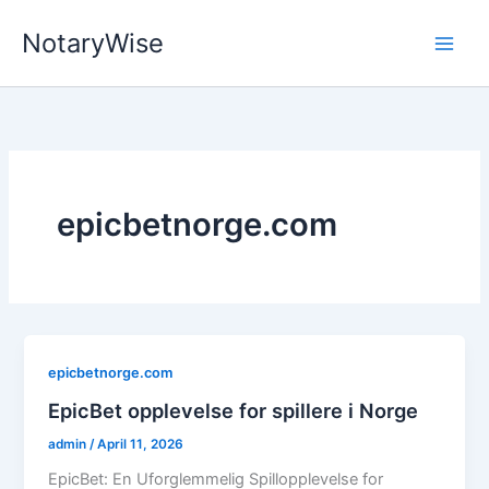
Skip
NotaryWise
to
content
epicbetnorge.com
epicbetnorge.com
EpicBet opplevelse for spillere i Norge
admin
/
April 11, 2026
EpicBet: En Uforglemmelig Spillopplevelse for