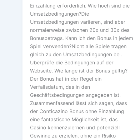
Einzahlung erforderlich. Wie hoch sind die
Umsatzbedingungen?Die
Umsatzbedingungen variieren, sind aber
normalerweise zwischen 20x und 30x des
Bonusbetrags. Kann ich den Bonus in jedem
Spiel verwenden?Nicht alle Spiele tragen
gleich zu den Umsatzbedingungen bei.
Überprüfe die Bedingungen auf der
Webseite. Wie lange ist der Bonus gültig?
Der Bonus hat in der Regel ein
Verfallsdatum, das in den
Geschäftsbedingungen angegeben ist.
Zusammenfassend lässt sich sagen, dass
der Conticazino Bonus ohne Einzahlung
eine fantastische Möglichkeit ist, das
Casino kennenzulernen und potenziell
Gewinne zu erzielen, ohne ein Risiko