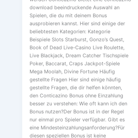
download beeindruckende Auswahl an
Spielen, die du mit deinem Bonus
ausprobieren kannst. Hier sind einige der
beliebtesten Kategorien: Kategorie
Beispiele Slots Starburst, Gonzo’s Quest,
Book of Dead Live-Casino Live Roulette,
Live Blackjack, Dream Catcher Tischspiele
Poker, Baccarat, Craps Jackpot-Spiele
Mega Moolah, Divine Fortune Häufig
gestellte Fragen Hier sind einige häufig
gestellte Fragen, die dir helfen könnten,
den Conticazino Bonus ohne Einzahlung
besser zu verstehen: Wie oft kann ich den
Bonus nutzen?Der Bonus ist in der Regel
nur einmal pro Spieler verfügbar. Gibt es
eine Mindesteinzahlungsanforderung?Für
diesen speziellen Bonus ist keine