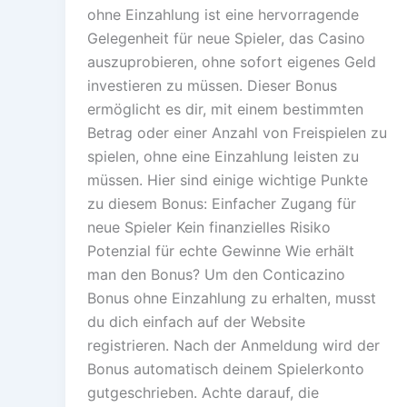
ohne Einzahlung ist eine hervorragende
Gelegenheit für neue Spieler, das Casino
auszuprobieren, ohne sofort eigenes Geld
investieren zu müssen. Dieser Bonus
ermöglicht es dir, mit einem bestimmten
Betrag oder einer Anzahl von Freispielen zu
spielen, ohne eine Einzahlung leisten zu
müssen. Hier sind einige wichtige Punkte
zu diesem Bonus: Einfacher Zugang für
neue Spieler Kein finanzielles Risiko
Potenzial für echte Gewinne Wie erhält
man den Bonus? Um den Conticazino
Bonus ohne Einzahlung zu erhalten, musst
du dich einfach auf der Website
registrieren. Nach der Anmeldung wird der
Bonus automatisch deinem Spielerkonto
gutgeschrieben. Achte darauf, die