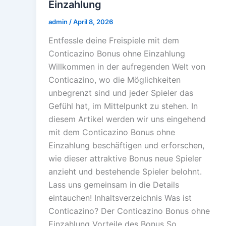
Einzahlung
admin
/
April 8, 2026
Entfessle deine Freispiele mit dem
Conticazino Bonus ohne Einzahlung
Willkommen in der aufregenden Welt von
Conticazino, wo die Möglichkeiten
unbegrenzt sind und jeder Spieler das
Gefühl hat, im Mittelpunkt zu stehen. In
diesem Artikel werden wir uns eingehend
mit dem Conticazino Bonus ohne
Einzahlung beschäftigen und erforschen,
wie dieser attraktive Bonus neue Spieler
anzieht und bestehende Spieler belohnt.
Lass uns gemeinsam in die Details
eintauchen! Inhaltsverzeichnis Was ist
Conticazino? Der Conticazino Bonus ohne
Einzahlung Vorteile des Bonus So