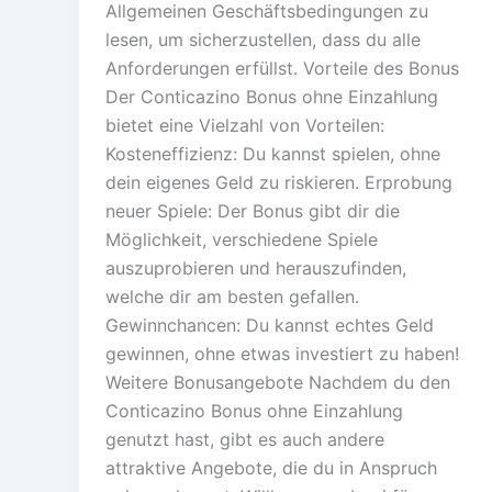
Allgemeinen Geschäftsbedingungen zu
lesen, um sicherzustellen, dass du alle
Anforderungen erfüllst. Vorteile des Bonus
Der Conticazino Bonus ohne Einzahlung
bietet eine Vielzahl von Vorteilen:
Kosteneffizienz: Du kannst spielen, ohne
dein eigenes Geld zu riskieren. Erprobung
neuer Spiele: Der Bonus gibt dir die
Möglichkeit, verschiedene Spiele
auszuprobieren und herauszufinden,
welche dir am besten gefallen.
Gewinnchancen: Du kannst echtes Geld
gewinnen, ohne etwas investiert zu haben!
Weitere Bonusangebote Nachdem du den
Conticazino Bonus ohne Einzahlung
genutzt hast, gibt es auch andere
attraktive Angebote, die du in Anspruch