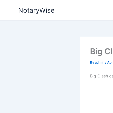
Skip
NotaryWise
to
content
Big Cl
By
admin
/
Apr
Big Clash c