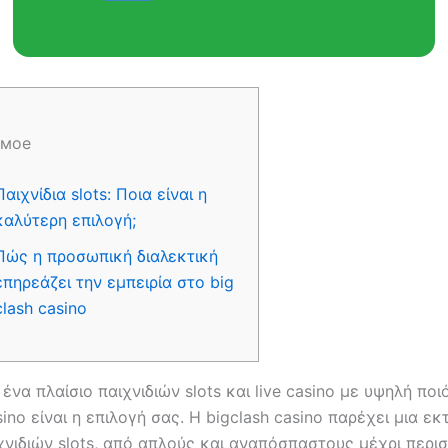
мое
Παιχνίδια slots: Ποια είναι η
καλύτερη επιλογή;
Πώς η προσωπική διαλεκτική
επηρεάζει την εμπειρία στο big
clash casino
 ένα πλαίσιο παιχνιδιών slots και live casino με υψηλή ποι
sino είναι η επιλογή σας. Η bigclash casino παρέχει μια ε
χνιδιών slots, από απλούς και αναπόσπαστους μέχρι περι