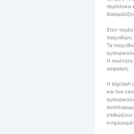
περίπλοκα κ
διασφαλίζο
Στον τομέα 
παιχνιδιών
Τα παιχνίδι
εμπειρικού
Η ποιότητα 
ασφαλείς.
Η bigclash 
και live ca
εμπειρικούν
αναπληρωματ
επιδιώξουν 
ενημερωμέ