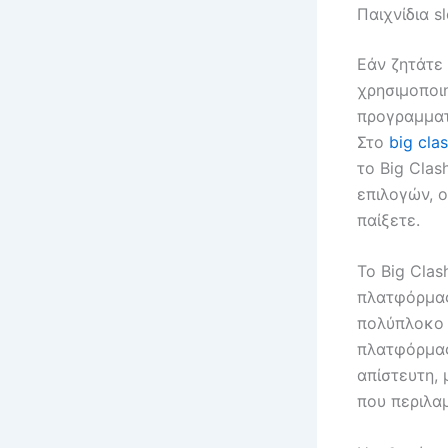
Παιχνίδια s
Εάν ζητάτε 
χρησιμοποιη
προγραμματ
Στο
big cla
το Big Clas
επιλογών, ο
παίξετε.
Το Big Clas
πλατφόρμας 
πολύπλοκο κ
πλατφόρμας 
απίστευτη, 
που περιλαμ