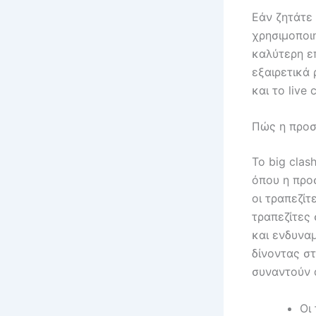
Εάν ζητάτε 
χρησιμοποιη
καλύτερη επ
εξαιρετικά 
και το live 
Πώς η προσω
Το big clas
όπου η προσ
οι τραπεζίτ
τραπεζίτες
και ενδυναμ
δίνοντας σ
συναντούν 
Οι