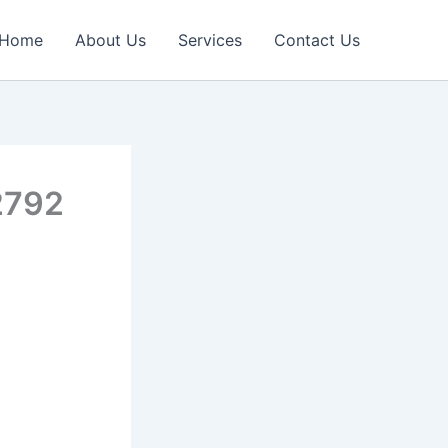
Home
About Us
Services
Contact Us
.2792