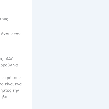
ι
στους
 έχουν τον
ία, αλλά
μπορούν να
ο
έες τρόπους
no είναι ένα
ρήστες την
ψηλό